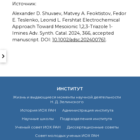
о типовых нарушениях
Источник:
Alexander D. Shuvaev, Matvey A. Feoktistov, Fedor
E. Teslenko, Leonid L. Fershtat Electrochemical
Новости института
Approach Toward Mesoionic 1,2,3-Triazole 1-
Конференции
Imines Adv. Synth. Catal. 2024, 366, accepted
Новости
manuscript. DOI:
10.1002/adsc.202400761
.
диссертационных
советов
Новые лаборатории
Институт в СМИ
Конкурсы, премии
Конкурсы вакантных
должностей
ИНСТИТУТ
Жизнь и выдающиеся моменты научной деятельности
Н. Д. Зелинского
История ВХК РАН
История ИОХ РАН
Администрация института
Преподавательский
состав
Научные школы
Подразделения института
Достижения
Ученый совет ИОХ РАН
Диссертационные советы
Совет молодых ученых ИОХ РАН