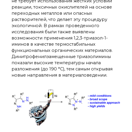
технологии
не требует использования жестких условий
реакции, токсичных окислителей на основе
Электронная
микроскопия
переходных металлов или опасных
растворителей, что делает эту процедуру
Награды сотрудников
ИОХ РАН
экологичной. В рамках проведенного
исследования были также выявлены
Мероприятия
возможности применения 1,2,3-триазол-1-
Конференции
иминов в качестве термостабильных
Журналы
функциональных органических материалов.
Национальные
Динитрофенилзамещенные триазолимины
проекты России
показали высокие температуры начала
Разработки
разложения (до 190 °C), тем самым открывая
Крупный научный
новые направления в материаловедении.
проект
по приоритетным
направлениям НТР РФ
Аспирантура
Защита диссертаций
Набор студентов
Рекомендации ВАК