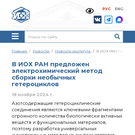
РУС
ENG
Жизнь и выдающиеся
моменты научной
деятельности
Н. Д. Зелинского
История ИОХ РАН
Администрация
Главная
Новости
Новости института
В ИОХ РАН предлож
института
Научные школы
В ИОХ РАН предложен
Подразделения
электрохимический метод
института
сборки необычных
Ученый совет ИОХ
гетероциклов
РАН
18 ноября 2024 г.
Диссертационные
советы
Азотсодержащие гетероциклические
Совет молодых ученых
соединения являются ключевыми фрагментами
ИОХ РАН
огромного количества биологически активных
Центр коллективного
веществ и функциональных материалов,
пользования
поэтому разработка универсальных
Института