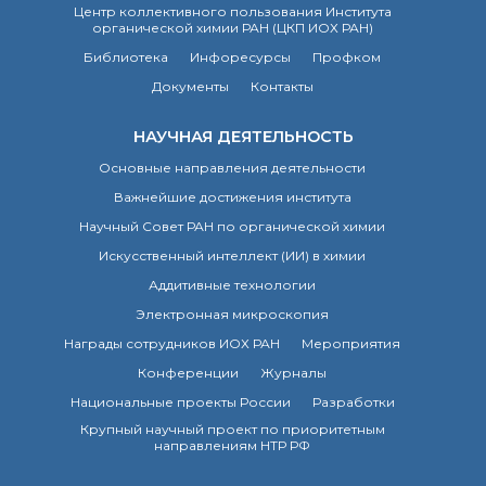
Центр коллективного пользования Института
Почтовый сервер
органической химии РАН (ЦКП ИОХ РАН)
Внутренний сайт
Библиотека
Инфоресурсы
Профком
ЯМР-центр ИОХ РАН
Документы
Контакты
НАУЧНАЯ ДЕЯТЕЛЬНОСТЬ
Основные направления деятельности
Важнейшие достижения института
Научный Совет РАН по органической химии
Искусственный интеллект (ИИ) в химии
Аддитивные технологии
Электронная микроскопия
Награды сотрудников ИОХ РАН
Мероприятия
Конференции
Журналы
Национальные проекты России
Разработки
Крупный научный проект по приоритетным
направлениям НТР РФ