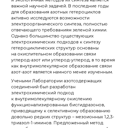
и экологичных методов их синтеза является
органической химии
важной научной задачей. В последние годы
РАН (ЦКП ИОХ РАН)
для образования азотных гетероциклов
Библиотека
активно исследуются возможности
Инфоресурсы
электроорганического синтеза, полностью
Профком
отвечающего требованиям зеленой химии.
Документы
Однако большинство существующих
Контакты
электрохимических подходов к синтезу
гетероциклических структур основаны
на окислительном образовании связи
Основные
углерод-азот или углерод-углерод, в то время
направления
как внутримолекулярное образование связи
деятельности
азот-азот является намного менее изученным.
Важнейшие
Учеными Лаборатории азотсодержащих
достижения института
соединений был разработан
Научный Совет РАН
электрохимический подход
по органической
к внутримолекулярному окислению
химии
функционализированных бисгидразонов,
Искусственный
приводящему к селективному образованию
интеллект (ИИ)
в химии
довольно редких структур – мезоионных 1,2,3-
триазол-1-иминов. Предложенный метод
Аддитивные