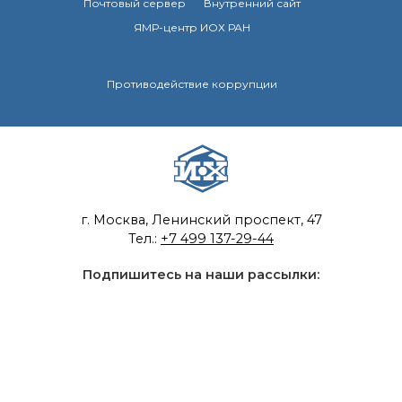
Почтовый сервер
Внутренний сайт
ЯМР-центр ИОХ РАН
Противодействие коррупции
г. Москва, Ленинский проспект, 47
Тел.:
+7 499 137-29-44
Подпишитесь на наши рассылки:
© 2014 – 2026, Федеральное государственное
бюджетное учреждение науки Институт органической
химии им. Н. Д. Зелинского РАН