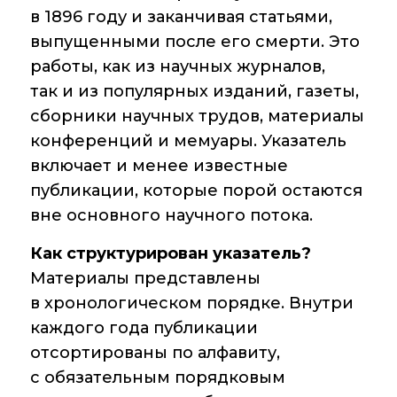
в 1896 году и заканчивая статьями,
Контакты
выпущенными после его смерти. Это
работы, как из научных журналов,
так и из популярных изданий, газеты,
Основные
сборники научных трудов, материалы
направления
деятельности
конференций и мемуары. Указатель
включает и менее известные
Важнейшие
публикации, которые порой остаются
достижения
института
вне основного научного потока.
Как структурирован указатель?
Научный Совет РАН
по органической
Материалы представлены
химии
в хронологическом порядке. Внутри
Искусственный
каждого года публикации
интеллект (ИИ)
отсортированы по алфавиту,
в химии
с обязательным порядковым