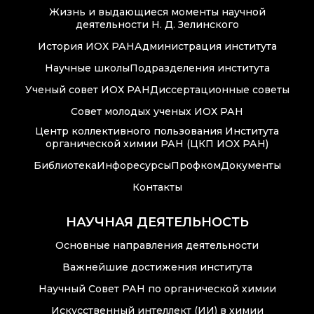
Новости института
Жизнь и выдающиеся моменты научной
деятельности Н. Д. Зелинского
Конференции
История ИОХ РАН
Администрация института
Новости
Научные школы
Подразделения института
диссертационных
Ученый совет ИОХ РАН
Диссертационные советы
советов
Совет молодых ученых ИОХ РАН
Новые лаборатории
Центр коллективного пользования Института
органической химии РАН (ЦКП ИОХ РАН)
Институт в СМИ
Библиотека
Инфоресурсы
Профком
Документы
Конкурсы, премии
Контакты
Конкурсы вакантных
НАУЧНАЯ ДЕЯТЕЛЬНОСТЬ
должностей
Основные направления деятельности
Важнейшие достижения института
Научный Совет РАН по органической химии
История ВХК РАН
Искусственный интеллект (ИИ) в химии