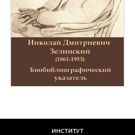
Крупный научный
проект
по приоритетным
направлениям НТР
РФ
Аспирантура
Защита
диссертаций
Набор студентов
Рекомендации ВАК
о типовых
нарушениях
ИНСТИТУТ