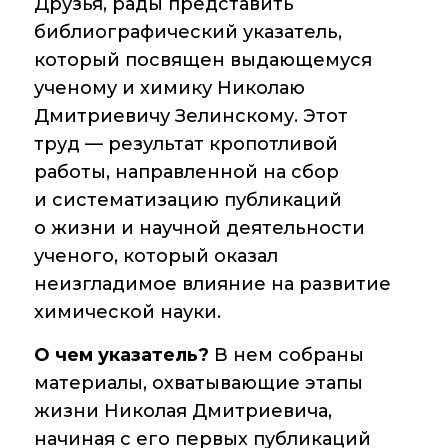
Друзья, рады представить
библиографический указатель,
Диссертационные
советы
который посвящен выдающемуся
ученому и химику Николаю
Совет молодых
Дмитриевичу Зелинскому. Этот
ученых ИОХ РАН
труд — результат кропотливой
Центр
работы, направленной на сбор
коллективного
и систематизацию публикаций
пользования
Института
о жизни и научной деятельности
органической химии
ученого, который оказал
РАН (ЦКП ИОХ РАН)
неизгладимое влияние на развитие
Библиотека
химической науки.
Инфоресурсы
О чем указатель?
В нем собраны
материалы, охватывающие этапы
Профком
жизни Николая Дмитриевича,
Документы
начиная с его первых публикаций