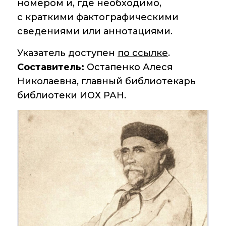
Аддитивные
номером и, где необходимо,
технологии
с краткими фактографическими
сведениями или аннотациями.
Электронная
микроскопия
Указатель доступен
по ссылке
.
Награды
Составитель:
Остапенко Алеся
сотрудников ИОХ
Николаевна, главный библиотекарь
РАН
библиотеки ИОХ РАН.
Мероприятия
Конференции
Журналы
Национальные
проекты России
Разработки