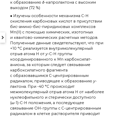
к образованию
δ
-капролактона с высоким
выходом (72 %)
● Изучены особенности механизма C-H
окисления карбоновых кислот в присутствии
бис
-амино-
бис
-пиридиновых комплексов
Mn(II) с помощью химических, изотопных
и квантово-химических расчетных методов.
Полученные данные свидетельствуют, что при
+10 °C реализуется внутримолекулярный
отрыв атома H от
у
-C-H группы
координированного к Mn карбоксилат-
аниона, за которым следует связывание
карбоксилатного фрагмента
с образовавшимся C-центрированным
радикалом, приводящее к образованию
у
-
лактона. При -40 °C происходит
межмолекулярный отрыв атома H от наиболее
нуклеофильного и стерически доступного
(
ω
-1)-С-Н положения, а последующее
связывание OH-группы с C-центрированным
радикалом в клетке растворителя приводит