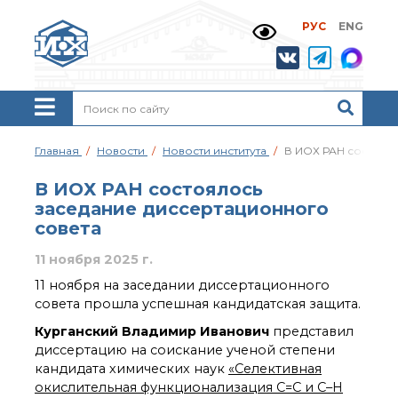
РУС
ENG
Жизнь и выдающиеся
моменты научной
деятельности
Н. Д. Зелинского
История ИОХ РАН
Администрация
Главная
Новости
Новости института
В ИОХ РАН состоял
института
Научные школы
В ИОХ РАН состоялось
Подразделения
заседание диссертационного
института
совета
Ученый совет ИОХ
РАН
11 ноября 2025 г.
Диссертационные
11 ноября на заседании диссертационного
советы
совета прошла успешная кандидатская защита.
Совет молодых ученых
Курганский Владимир Иванович
представил
ИОХ РАН
диссертацию на соискание ученой степени
Центр коллективного
кандидата химических наук
«Селективная
пользования
Института
окислительная функционализация C=C и C–H