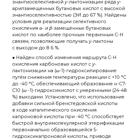
энантиоселективной
у
-лактонизации ряда
у
-
Почтовый сервер
арилзамещенных бутановых кислот с высокой
Внутренний сайт
энантиоселективностью (ЭИ до 67 %). Найдены
ЯМР-центр ИОХ РАН
условия для реализации селективного
окисления
α
- и
β
-замещённых бутановых
кислот по наиболее прочным первичным C-H
связям, позволяющие получать у-лактоны
с выходом до 8 6 %.
● Найден способ изменения маршрута C-H
окисления карбоновых кислот с
у
-
лактонизации на (
ω
-1)-гидроксилирование
путём снижения температуры реакции с +10 °С
до -40 °C, обеспечивающий образование
н
-C7-
C10 (
ω
-1)-гидроксикислот с умеренными (24-48
%) выходами. Установлено, что использование
добавки сильной бренстедовской кислоты
в ходе каталитического окисления
капроновой кислоты при -40 °C способствует
быстрой внутримолекулярной этерификации
первоначально образовавшейся 5-
гидроксикапроновой кислоты, приводя