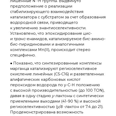
лишенные N -H группы. Выдвинуто
о типовых нарушениях
предположение о реализации
стабилизирующего взаимодействия
катализатора с субстратом за счет образования
Новости института
водородной связи, приводящего
Конференции
к увеличению энантиоселективности.
Новости
Установлено, что эпоксидирование
цис-
диссертационных
и
транс
-енамидов, катализируемое
бис
-амино-
советов
бис
-пиридиновыми и аналогичными
Новые лаборатории
комплексами Mn(II), происходит стерео
Институт в СМИ
специфично.
Конкурсы, премии
● Показано, что синтезированные комплексы
Конкурсы вакантных
марганца катализируют региоселективное
должностей
окисление линейных (C5-C16) и разветвленных
алифатических карбоновых кислот
пероксидом водорода по у-C-H положению
История ВХК РАН
с высокой производительностью (до 100 TON),
Преподавательский
давая в одну стадию
у
-лактоны с синтетически
состав
приемлемыми выходами (41-90 %) и высокой
Достижения
региоселективностью (
у
/
δ
-лактон от 7.4 до 21).
Продемонстрирована возможность