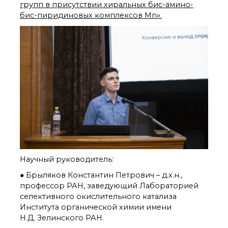
органической химии
групп в присутствии хиральных бис-амино-
РАН (ЦКП ИОХ РАН)
бис-пиридиновых комплексов Mn».
Библиотека
Инфоресурсы
Профком
Документы
Контакты
Основные
направления
деятельности
Важнейшие
достижения института
Научный Совет РАН
Научный руководитель:
по органической
● Брыляков Константин Петрович – д.х.н.,
химии
профессор РАН, заведующий Лабораторией
Искусственный
селективного окислительного катализа
интеллект (ИИ)
в химии
Института органической химии имени
Н.Д. Зелинского РАН.
Аддитивные