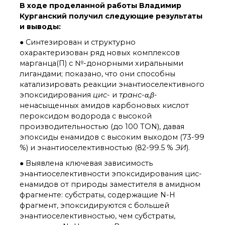
технологии
В ходе проделанной работы Владимир
Электронная
Курганский получил следующие результаты
микроскопия
и выводы:
Награды сотрудников
● Синтезирован и структурно
ИОХ РАН
охарактеризован ряд новых комплексов
Мероприятия
марганца(П) с №-донорными хиральными
Конференции
лигандами; показано, что они способны
Журналы
катализировать реакции энантиоселективного
Национальные
эпоксидирования
цис
- и
транс-α,β
-
проекты России
ненасыщенных амидов карбоновых кислот
Разработки
пероксидом водорода с высокой
Крупный научный
производительностью (до 100 TON), давая
проект
эпоксиды енамидов с высоким выходом (73-99
по приоритетным
%) и энантиоселективностью (82-99.5 %
ЭИ
).
направлениям НТР РФ
● Выявлена ключевая зависимость
энантиоселективности эпоксидирования цис-
Аспирантура
енамидов от природы заместителя в амидном
фрагменте: субстраты, содержащие N-H
Защита диссертаций
фрагмент, эпоксидируются с большей
Набор студентов
энантиоселективностью, чем субстраты,
Рекомендации ВАК