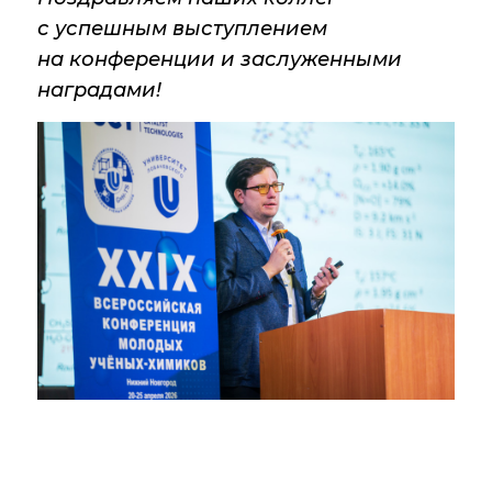
Новости института
с успешным выступлением
Конференции
на конференции и заслуженными
наградами!
Новости
диссертационных
советов
Новые лаборатории
Институт в СМИ
Конкурсы, премии
Конкурсы вакантных
должностей
История ВХК РАН