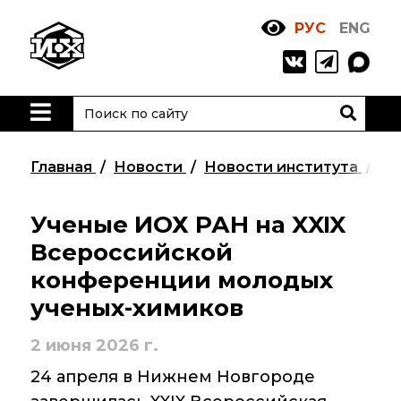
РУС
ENG
Жизнь
и выдающиеся
моменты научной
деятельности
Н. Д. Зелинского
Главная
Новости
Новости института
Уч
История ИОХ РАН
Администрация
Ученые ИОХ РАН на XXIX
института
Всероссийской
конференции молодых
Научные школы
ученых-химиков
Подразделения
института
2 июня 2026 г.
Ученый совет ИОХ
24 апреля в Нижнем Новгороде
РАН