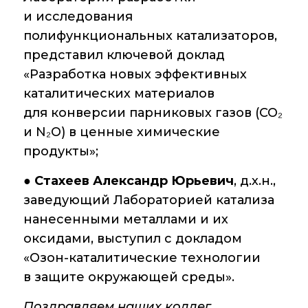
Крупный научный
и исследования
проект
по приоритетным
полифункциональных катализаторов,
направлениям НТР
представил ключевой доклад
РФ
«Разработка новых эффективных
каталитических материалов
для конверсии парниковых газов (CO₂
Аспирантура
и N₂O) в ценные химические
Защита
продукты»;
диссертаций
●
Стахеев Александр Юрьевич
, д.х.н.,
Набор студентов
заведующий Лабораторией катализа
нанесенными металлами и их
Рекомендации ВАК
о типовых
оксидами, выступил с докладом
нарушениях
«Озон-каталитические технологии
в защите окружающей среды».
Поздравляем наших коллег