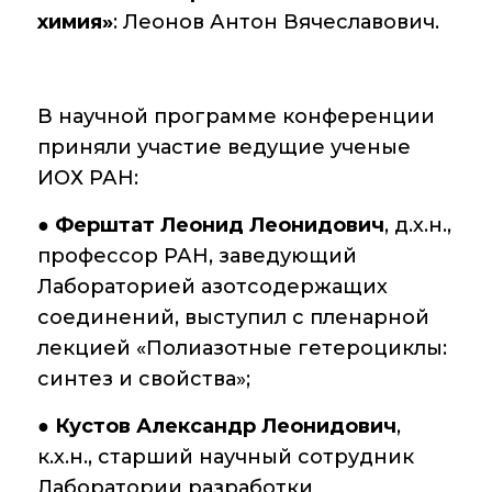
Аддитивные
химия»
: Леонов Антон Вячеславович.
технологии
Электронная
микроскопия
В научной программе конференции
Награды
приняли участие ведущие ученые
сотрудников ИОХ
ИОХ РАН:
РАН
●
Ферштат Леонид Леонидович
, д.х.н.,
Мероприятия
профессор РАН, заведующий
Конференции
Лабораторией азотсодержащих
соединений, выступил с пленарной
Журналы
лекцией «Полиазотные гетероциклы:
синтез и свойства»;
Национальные
проекты России
●
Кустов Александр Леонидович
,
Разработки
к.х.н., старший научный сотрудник
Лаборатории разработки