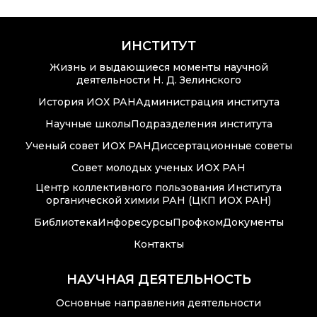
Преподавательский
состав
ИНСТИТУТ
Достижения
Жизнь и выдающиеся моменты научной
деятельности Н. Д. Зелинского
История ИОХ РАН
Администрация института
Почтовый сервер
Научные школы
Подразделения института
Ученый совет ИОХ РАН
Диссертационные советы
Внутренний сайт
Совет молодых ученых ИОХ РАН
ЯМР-центр ИОХ РАН
Центр коллективного пользования Института
органической химии РАН (ЦКП ИОХ РАН)
Библиотека
Инфоресурсы
Профком
Документы
Контакты
НАУЧНАЯ ДЕЯТЕЛЬНОСТЬ
Основные направления деятельности