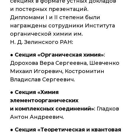
секциях в формате устных докладов
и постерных презентаций.
Контакты
Дипломами I и II степени были
награждены сотрудники Института
органической химии им.
Основные
направления
Н. Д. Зелинского РАН:
деятельности
●
Секция «Органическая химия»
:
Важнейшие
Дорохова Вера Сергеевна, Шевченко
достижения
института
Михаил Игоревич, Костромитин
Владислав Сергеевич.
Научный Совет РАН
по органической
●
Секция «Химия
химии
элементоорганических
и комплексных соединений»
: Гладков
Искусственный
интеллект (ИИ)
Антон Андреевич.
в химии
●
Секция «Теоретическая и квантовая