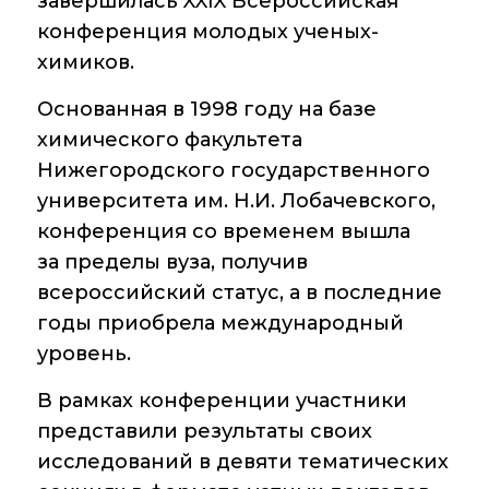
завершилась XXIX Всероссийская
конференция молодых ученых-
Диссертационные
советы
химиков.
Совет молодых
Основанная в 1998 году на базе
ученых ИОХ РАН
химического факультета
Нижегородского государственного
Центр
коллективного
университета им. Н.И. Лобачевского,
пользования
конференция со временем вышла
Института
органической химии
за пределы вуза, получив
РАН (ЦКП ИОХ РАН)
всероссийский статус, а в последние
годы приобрела международный
Библиотека
уровень.
Инфоресурсы
В рамках конференции участники
Профком
представили результаты своих
исследований в девяти тематических
Документы