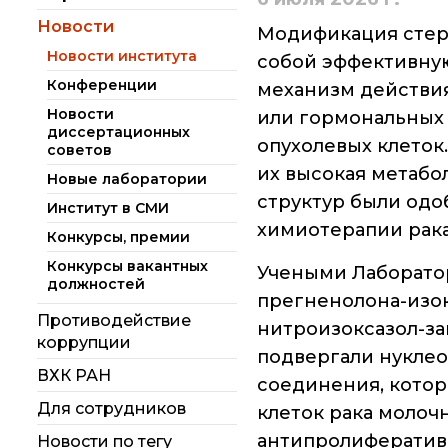
РАН (ЦКП ИОХ РАН)
Администрация
Научный Совет РАН
института
по органической
Новости
Модификация стер
Библиотека
химии
Новости института
собой эффективную
Научные школы
Инфоресурсы
Искусственный
Конференции
механизм действи
интеллект (ИИ)
Подразделения
Новости
или гормональных
в химии
института
Профком
диссертационных
опухолевых клето
советов
Аддитивные
Ученый совет ИОХ
Документы
их высокая метабо
технологии
РАН
Новые лаборатории
Контакты
структур были одо
Институт в СМИ
Электронная
Диссертационные
химиотерапии рака
микроскопия
советы
Конкурсы, премии
Конкурсы вакантных
Учеными Лаборато
Награды
должностей
сотрудников ИОХ
прегненолона-изок
РАН
Противодействие
нитроизоксазол-з
коррупции
Мероприятия
подвергали нуклео
ВХК РАН
соединения, кото
Конференции
Для сотрудников
клеток рака моло
Журналы
антипролифератив
Новости по тегу