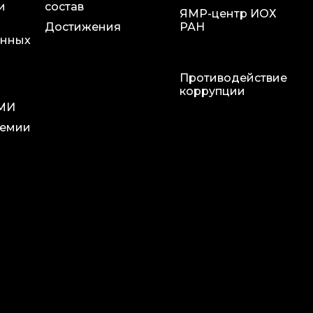
и
состав
ЯМР-центр ИОХ
Достижения
РАН
онных
Противодействие
и
коррупции
СМИ
ремии