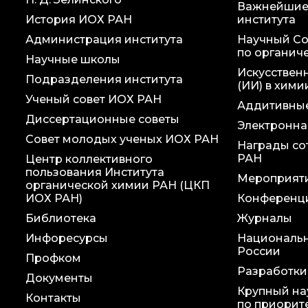
Важнейшие
История ИОХ РАН
института
Администрация института
Научный Со
по органич
Научные школы
Искусствен
Подразделения института
(ИИ) в хими
Ученый совет ИОХ РАН
Аддитивные
Диссертационные советы
Электронна
Совет молодых ученых ИОХ РАН
Награды со
РАН
Центр коллективного
пользования Института
Мероприят
органической химии РАН (ЦКП
ИОХ РАН)
Конференц
Библиотека
Журналы
Инфоресурсы
Национальн
России
Профком
Разработки
Документы
Крупный на
Контакты
по приорит