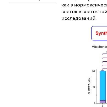
как в нормоксичес
Национальные
проекты России
клеток в клеточно
исследований.
Разработки
Крупный научный
проект
по приоритетным
направлениям НТР
РФ