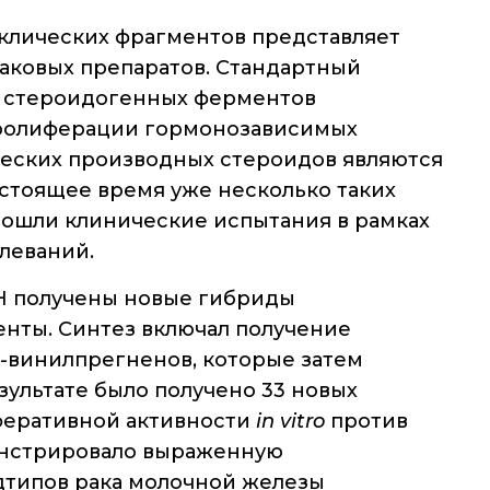
клических фрагментов представляет
аковых препаратов. Стандартный
е стероидогенных ферментов
пролиферации гормонозависимых
еских производных стероидов являются
астоящее время уже несколько таких
рошли клинические испытания в рамках
леваний.
Н получены новые гибриды
енты. Синтез включал получение
-винилпрегненов, которые затем
ультате было получено 33 новых
феративной активности
in vitro
против
онстрировало выраженную
дтипов рака молочной железы