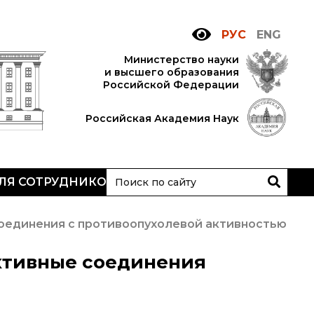
РУС
ENG
Министерство науки
и высшего образования
Российской Федерации
Российская Академия Наук
ЛЯ СОТРУДНИКОВ
АН
очтовый сервер
оединения с противоопухолевой активностью
ьский
нутренний сайт
ктивные соединения
МР-центр ИОХ РАН