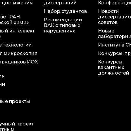
 достижения
диссертаций
Конференци
Набор студентов
Новости
вет РАН
диссертаци
Рекомендации
еской химии
советов
ВАК о типовых
ный интеллект
нарушениях
Новые
и
лаборатори
 технологии
Институт в 
я микроскопия
Конкурсы, п
трудников ИОХ
Конкурсы
вакантных
должностей
ия
ии
ые проекты
учный проект
етным