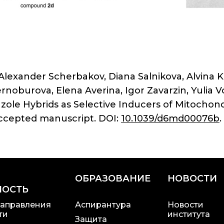
Alexander Scherbakov, Diana Salnikova, Alvina K
ernoburova, Elena Averina, Igor Zavarzin, Yulia
ole Hybrids as Selective Inducers of Mitochondr
accepted manuscript. DOI:
10.1039/d6md00076b
.
ОБРАЗОВАНИЕ
НОВОСТИ
НОСТЬ
аправления
Аспирантура
Новости
ти
института
Защита