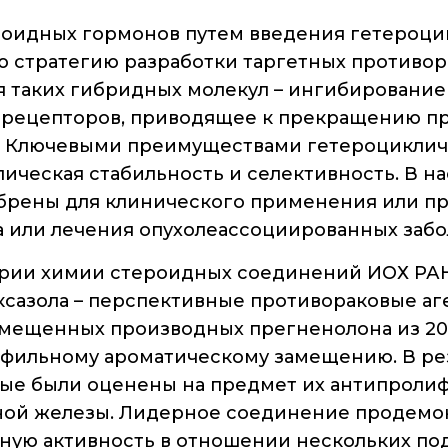
о типовых
Новые лаборатории
нарушениях
оидных гормонов путем введения гетероци
Институт в СМИ
 стратегию разработки таргетных противор
Конкурсы, премии
я таких гибридных молекул – ингибировани
 рецепторов, приводящее к прекращению 
Конкурсы вакантных
должностей
к. Ключевыми преимуществами гетероциклич
лическая стабильность и селективность. В н
брены для клинического применения или п
 или лечения опухолеассоциированных забо
рии химии стероидных соединений ИОХ РА
сазола – перспективные противораковые аг
амещенных производных прегненолона из 20
фильному ароматическому замещению. В рез
рые были оценены на предмет их антипроли
чной железы. Лидерное соединение продем
ную активность в отношении нескольких по