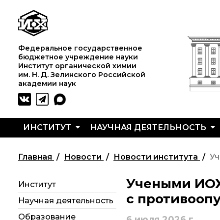
Федеральное государственное
бюджетное учреждение науки
Институт органической химии
им. Н. Д. Зелинского Российской
академии наук
ИНСТИТУТ
НАУЧНАЯ ДЕЯТЕЛЬНОСТЬ
Жизнь
Совет молодых
Основные
и выдающиеся
ученых ИОХ РАН
направления
Главная
Новости
Новости института
Уч
моменты научной
деятельности
деятельности
Центр
Учеными ИОХ
Институт
Н. Д. Зелинского
коллективного
Важнейшие
пользования
достижения
с противооп
Научная деятельность
История ИОХ РАН
Института
института
органической химии
Образование
6 июля 2026 г.