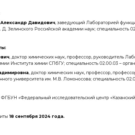
Конкурсы вакантных
должностей
:
 Александр Давидович
, заведующий Лабораторией функц
. Д. Зелинского Российской академии наук; специальность 02
ты:
евич
, доктор химических наук, профессор, руководитель Ла
ии Института химии СПбГУ; специальность 02.00.03 – органи
ладимировна
, доктор химических наук, профессор, професс
ного университета им. М.В. Ломоносова; специальность 02.0
 ФГБУН «Федеральный исследовательский центр «Казанский 
щиты
18 сентября 2024 года.