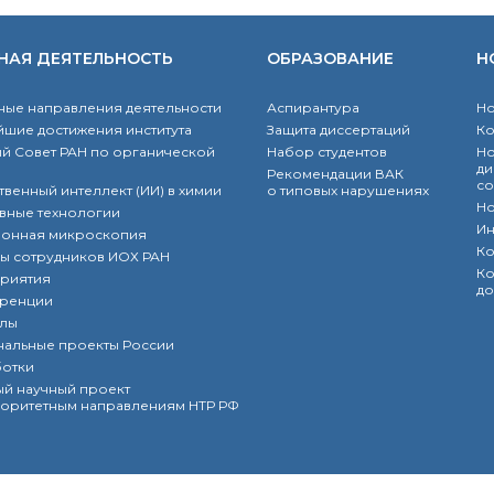
НАЯ ДЕЯТЕЛЬНОСТЬ
ОБРАЗОВАНИЕ
Н
ые направления деятельности
Аспирантура
Но
шие достижения института
Защита диссертаций
К
й Совет РАН по органической
Набор студентов
Но
ди
Рекомендации ВАК
со
твенный интеллект (ИИ) в химии
о типовых нарушениях
Но
вные технологии
Ин
ронная микроскопия
Ко
ы сотрудников ИОХ РАН
Ко
риятия
до
ренции
лы
нальные проекты России
ботки
й научный проект
оритетным направлениям НТР РФ