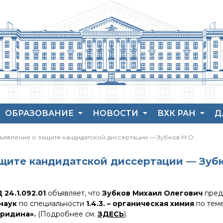
ОБРАЗОВАНИЕ
НОВОСТИ
ВХК РАН
Д
Аспирантура
Новости института
История ВХК РА
П
ъявление о защите кандидатской диссертации — Зубков М.О.
Защита диссертаций
Конференции
Преподавательс
В
состав
Набор студентов
Новости
Я
щите кандидатской диссертации — Зубк
диссертационных
Достижения
Рекомендации ВАК
советов
о типовых нарушениях
Новые лаборатории
 24.1.092.01
объявляет, что
Зубков Михаил Олегович
пред
наук
по специальности
1.4.3. – органическая химия
по тем
Институт в СМИ
иридина».
(Подробнее см.
ЗДЕСЬ
).
Конкурсы, премии