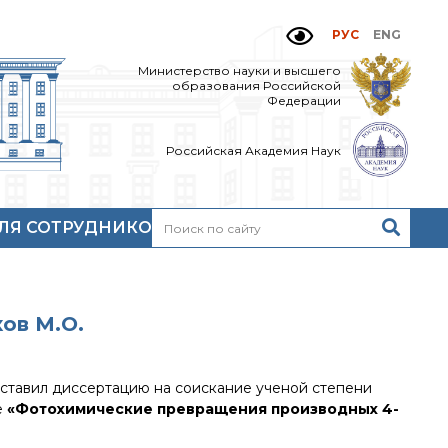
РУС
ENG
Министерство науки и высшего
образования Российской
Федерации
Российская Академия Наук
ЛЯ СОТРУДНИКОВ
Н
очтовый сервер
кий
нутренний сайт
МР-центр ИОХ РАН
ов М.О.
ставил диссертацию на соискание ученой степени
е
«Фотохимические превращения производных 4-