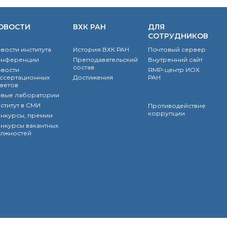
ОВОСТИ
ВХК РАН
ДЛЯ
СОТРУДНИКОВ
вости института
История ВХК РАН
Почтовый сервер
онференции
Преподавательский
Внутренний сайт
состав
вости
ЯМР-центр ИОХ
ссертационных
Достижения
РАН
ветов
вые лаборатории
ститут в СМИ
Противодействие
коррупции
нкурсы, премии
нкурсы вакантных
лжностей