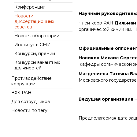
интеллект (ИИ) в химии
института
Конференции
Документы
Аддитивные
Ученый совет ИОХ РАН
Научный руководитель
Новости
технологии
Контакты
диссертационных
Диссертационные
Член-корр РАН
Дильман
Электронная
советов
советы
органической химии им. Н
микроскопия
Новые лаборатории
Награды сотрудников
ИОХ РАН
Институт в СМИ
Официальные оппонен
Мероприятия
Конкурсы, премии
Новиков Михаил Серге
Конференции
Конкурсы вакантных
кафедры органической хим
должностей
Журналы
Магдесиева Татьяна В
Противодействие
Национальные
Московского государствен
коррупции
проекты России
Разработки
ВХК РАН
Ведущая организация
–
Крупный научный
Для сотрудников
проект
Новости по тегу
по приоритетным
направлениям НТР РФ
Предполагаемая дата за