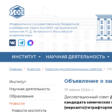
Федеральное государственное бюджетное
учреждение науки Институт органической
химии им. Н. Д. Зелинского Российской
академии наук
ИНСТИТУТ
НАУЧНАЯ ДЕЯТЕЛЬНОСТЬ
Жизнь и выдающиеся
Совет молодых ученых
Основные
Главная
Новости
Новости диссертационных советов
Об
моменты научной
ИОХ РАН
направления
деятельности
деятельности
Центр коллективного
Н. Д. Зелинского
Объявление о за
пользования Института
Важнейшие
Институт
История ИОХ РАН
органической химии
достижения института
Научная деятельность
17 июня 2024 г.
РАН (ЦКП ИОХ РАН)
Администрация
Научный Совет РАН
Образование
Диссертационный совет
Д
института
Библиотека
по органической
химии
кандидата химических 
Новости
Научные школы
Инфоресурсы
(меркапто)тетрафторп
Искусственный
Новости института
Подразделения
Профком