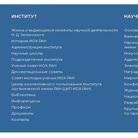
ИНСТИТУТ
НАУЧ
Жизнь и выдающиеся моменты научной деятельности
Основн
Н. Д. Зелинского
Важней
История ИОХ РАН
Научны
Администрация института
химии
Научные школы
Искусс
Подразделения института
Аддити
Ученый совет ИОХ РАН
Элект
Диссертационные советы
Наград
Совет молодых ученых ИОХ РАН
Мероп
Центр коллективного пользования Института
Конфе
органической химии РАН (ЦКП ИОХ РАН)
Журна
Библиотека
Нацио
Инфоресурсы
Разра
Профком
Крупны
Документы
по при
Контакты