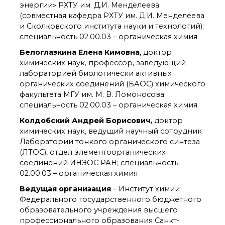
технологии
энергии» РХТУ им. Д.И. Менделеева
Электронная
(совместная кафедра РХТУ им. Д.И. Менделеева
микроскопия
и Сколковского института науки и технологий);
Награды сотрудников
специальность 02.00.03 – органическая химия
ИОХ РАН
Белоглазкина Елена Кимовна
, доктор
Мероприятия
химических наук, профессор, заведующий
Конференции
лабораторией биологически активных
Журналы
органических соединений (БАОС) химического
Национальные
факультета МГУ им. М. В. Ломоносова;
проекты России
специальность 02.00.03 – органическая химия.
Разработки
Колдобский Андрей Борисович,
доктор
Крупный научный
химических наук, ведущий научный сотрудник
проект
Лаборатории тонкого органического синтеза
по приоритетным
направлениям НТР РФ
(ЛТОС), отдел элементоорганических
соединений ИНЭОС РАН; специальность
02.00.03 – органическая химия
Аспирантура
Ведущая организация
– Институт химии
Защита диссертаций
Федерального государственного бюджетного
Набор студентов
образовательного учреждения высшего
Рекомендации ВАК
профессионального образования Санкт-