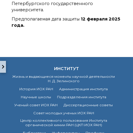
о типовых нарушениях
Петербургского государственного
университета.
Предполагаемая дата защиты
12 февраля 2025
Новости института
года.
Конференции
Новости
диссертационных
советов
Новые лаборатории
Институт в СМИ
Конкурсы, премии
ИНСТИТУТ
Конкурсы вакантных
Жизнь и выдающиеся моменты научной деятельности
должностей
Н. Д. Зелинского
История ИОХ РАН
Администрация института
Научные школы
Подразделения института
История ВХК РАН
Ученый совет ИОХ РАН
Диссертационные советы
Преподавательский
состав
Совет молодых ученых ИОХ РАН
Достижения
Центр коллективного пользования Института
органической химии РАН (ЦКП ИОХ РАН)
Библиотека
Инфоресурсы
Профком