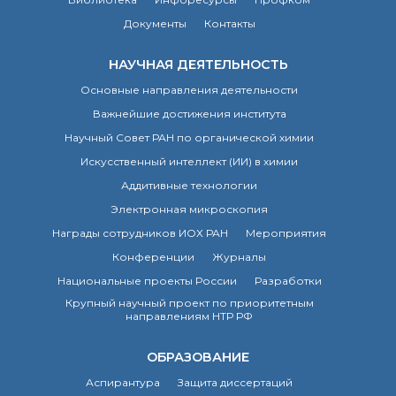
Почтовый сервер
Документы
Контакты
Внутренний сайт
ЯМР-центр ИОХ РАН
НАУЧНАЯ ДЕЯТЕЛЬНОСТЬ
Основные направления деятельности
Важнейшие достижения института
Научный Совет РАН по органической химии
Искусственный интеллект (ИИ) в химии
Аддитивные технологии
Электронная микроскопия
Награды сотрудников ИОХ РАН
Мероприятия
Конференции
Журналы
Национальные проекты России
Разработки
Крупный научный проект по приоритетным
направлениям НТР РФ
ОБРАЗОВАНИЕ
Аспирантура
Защита диссертаций