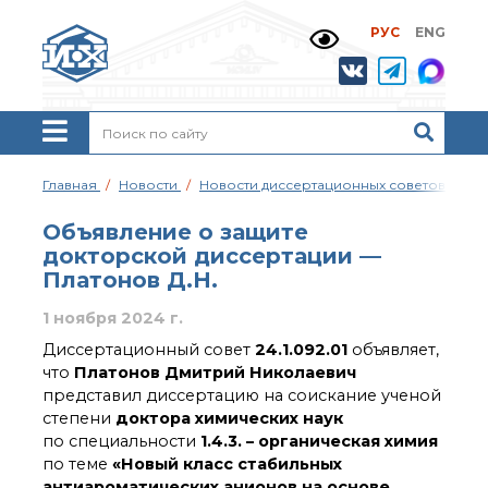
РУС
ENG
Жизнь и выдающиеся
моменты научной
деятельности
Н. Д. Зелинского
История ИОХ РАН
Администрация
Главная
Новости
Новости диссертационных советов
Об
института
Научные школы
Объявление о защите
Подразделения
докторской диссертации —
института
Платонов Д.Н.
Ученый совет ИОХ
РАН
1 ноября 2024 г.
Диссертационные
Диссертационный совет
24.1.092.01
объявляет,
советы
что
Платонов Дмитрий Николаевич
Совет молодых ученых
представил диссертацию на соискание ученой
ИОХ РАН
степени
доктора химических наук
Центр коллективного
по специальности
1.4.3. – органическая химия
пользования
по теме
«Новый класс стабильных
Института
антиароматических анионов на основе