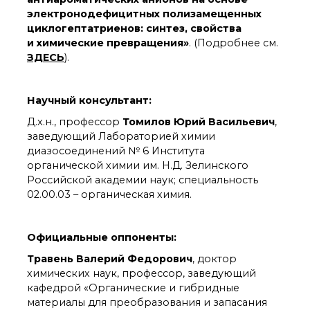
органической химии
электронодефицитных полизамещенных
РАН (ЦКП ИОХ РАН)
циклогептатриенов: синтез, свойства
Библиотека
и химические превращения»
. (Подробнее см.
Инфоресурсы
ЗДЕСЬ
)
.
Профком
Документы
Контакты
Научный консультант:
Д.х.н., профессор
Томилов Юрий Васильевич
,
заведующий Лабораторией химии
Основные
диазосоединений № 6 Института
направления
органической химии им. Н.Д. Зелинского
деятельности
Российской академии наук; специальность
Важнейшие
02.00.03 – органическая химия.
достижения института
Научный Совет РАН
по органической
Официальные оппоненты:
химии
Искусственный
Травень Валерий Федорович
, доктор
интеллект (ИИ)
химических наук, профессор, заведующий
в химии
кафедрой «Органические и гибридные
Аддитивные
материалы для преобразования и запасания