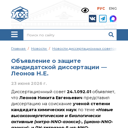
РУС
ENG
Жизнь и выдающиеся
моменты научной
деятельности
Н. Д. Зелинского
История ИОХ РАН
Администрация
Главная
Новости
Новости диссертационных советов
Об
института
Научные школы
Объявление о защите
Подразделения
кандидатской диссертации —
института
Леонов Н.Е.
Ученый совет ИОХ
РАН
23 июня 2026 г.
Диссертационные
Диссертационный совет
24.1.092.01
объявляет,
советы
что
Леонов Никита Евгеньевич
представил
Совет молодых ученых
диссертацию на соискание
ученой степени
ИОХ РАН
кандидата химических наук
по теме
«Новые
Центр коллективного
высокоэнергетические и биологически
пользования
активные (нитро-NNO-азокси)-, (циано-NNO-
Института
азокси)- и (1Н-тетразол-5-ил-NNO-