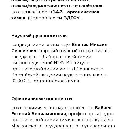
органической химии
азокси)соединения: синтез и свойства»
РАН (ЦКП ИОХ РАН)
по специальности
1.4.3 – органическая
Библиотека
химия.
(Подробнее см.
ЗДЕСЬ
).
Инфоресурсы
Профком
Документы
Научный руководитель:
Контакты
кандидат химических наук
Кленов Михаил
Сергеевич
, старший научный сотрудник, и.о.
заведующего Лабораторией химии
Основные
нитросоединений № 42 Института
направления
органической химии им. Н.Д. Зелинского
деятельности
Российской академии наук; специальность
Важнейшие
02.00.03 – органическая химия.
достижения института
Научный Совет РАН
по органической
Официальные оппоненты:
химии
Искусственный
доктор химических наук, профессор
Бабаев
интеллект (ИИ)
Евгений Вениаминович
, профессор кафедры
в химии
органической химии химического факультета
Аддитивные
Московского государственного университета