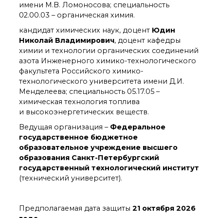
технологии
имени М.В. Ломоносова; специальность
Электронная
02.00.03 – органическая химия.
микроскопия
кандидат химических наук, доцент
Юдин
Награды сотрудников
Николай Владимирович
, доцент кафедры
ИОХ РАН
химии и технологии органических соединений
Мероприятия
азота Инженерного химико-технологического
Конференции
факультета Российского химико-
Журналы
технологического университета имени Д.И.
Национальные
Менделеева; специальность 05.17.05 –
проекты России
химическая технология топлива
Разработки
и высокоэнергетических веществ.
Крупный научный
Ведущая организация –
Федеральное
проект
государственное бюджетное
по приоритетным
направлениям НТР РФ
образовательное учреждение высшего
образования Санкт-Петербургский
государственный технологический институт
Аспирантура
(технический университет).
Защита диссертаций
Набор студентов
Предполагаемая дата защиты
21 октября 2026
Рекомендации ВАК