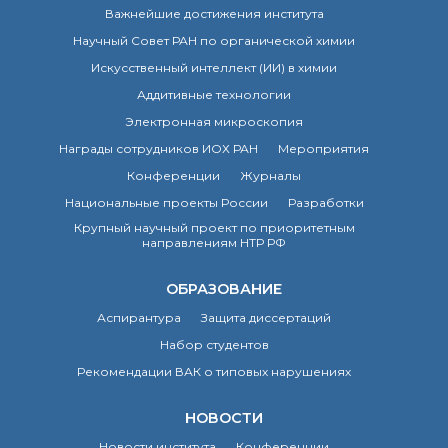
Важнейшие достижения института
Почтовый сервер
Научный Совет РАН по органической химии
Внутренний сайт
ЯМР-центр ИОХ РАН
Искусственный интеллект (ИИ) в химии
Аддитивные технологии
Электронная микроскопия
Награды сотрудников ИОХ РАН
Мероприятия
Конференции
Журналы
Национальные проекты России
Разработки
Крупный научный проект по приоритетным
направлениям НТР РФ
ОБРАЗОВАНИЕ
Аспирантура
Защита диссертаций
Набор студентов
Рекомендации ВАК о типовых нарушениях
НОВОСТИ
Новости института
Конференции