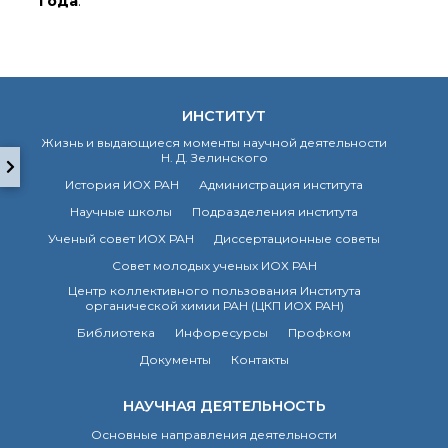
года
.
о типовых нарушениях
Новости института
Конференции
ИНСТИТУТ
Новости
диссертационных
Жизнь и выдающиеся моменты научной деятельности
советов
Н. Д. Зелинского
Новые лаборатории
История ИОХ РАН
Администрация института
Институт в СМИ
Научные школы
Подразделения института
Конкурсы, премии
Ученый совет ИОХ РАН
Диссертационные советы
Конкурсы вакантных
Совет молодых ученых ИОХ РАН
должностей
Центр коллективного пользования Института
органической химии РАН (ЦКП ИОХ РАН)
Библиотека
Инфоресурсы
Профком
История ВХК РАН
Преподавательский
Документы
Контакты
состав
Достижения
НАУЧНАЯ ДЕЯТЕЛЬНОСТЬ
Основные направления деятельности