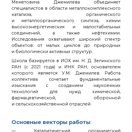
органической химии
Меметовича Джемилева объединяет
РАН (ЦКП ИОХ РАН)
специалистов в области металлокомплексного
Библиотека
катализа, органического
и металлоорганического синтеза, химии
Инфоресурсы
высокоэнергетических и малостабильных
Профком
соединений, а также нефтехимии.
Документы
Исследования охватывают широкий спектр
Контакты
объектов: от малых циклов до природных
и биологически активных структур.
Школа базируется в ИОХ им. Н. Д. Зелинского
Основные
направления
РАН (с 2021 года) и ИНК РАН, основателем
деятельности
которого является У.М. Джемилев. Работа
Важнейшие
коллектива сочетает фундаментальные
достижения института
изыскания с созданием наукоемких
Научный Совет РАН
технологий для нужд химической,
по органической
фармацевтической, оборонной
химии
и сельскохозяйственной отраслей.
Искусственный
интеллект (ИИ)
в химии
Основные векторы работы
Аддитивные
— Каталитический органический