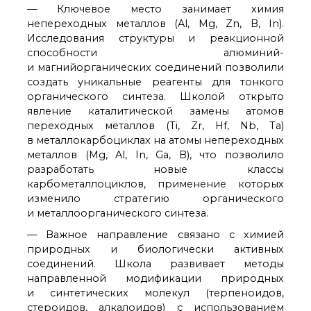
— Ключевое место занимает химия
непереходных металлов (Al, Mg, Zn, B, In).
Исследования структуры и реакционной
способности алюминий-
и магнийорганических соединений позволили
создать уникальные реагенты для тонкого
органического синтеза. Школой открыто
явление каталитической замены атомов
переходных металлов (Ti, Zr, Hf, Nb, Ta)
в металлокарбоциклах на атомы непереходных
металлов (Mg, Al, In, Ga, B), что позволило
разработать новые классы
карбометаллоциклов, применение которых
изменило стратегию органического
и металлоорганического синтеза.
— Важное направление связано с химией
природных и биологически активных
соединений. Школа развивает методы
направленной модификации природных
и синтетических молекул (терпеноидов,
стероидов, алкалоидов) с использованием