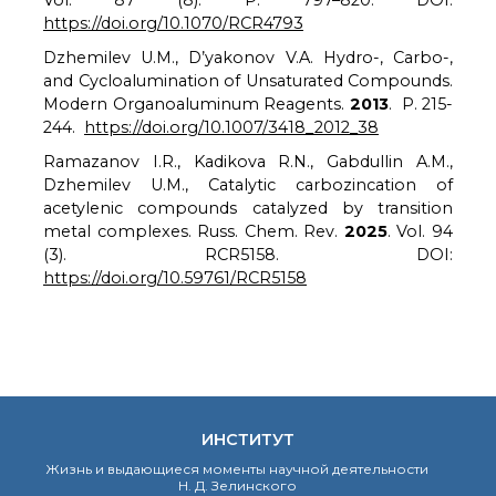
Vol. 87 (8). P. 797–820. DOI:
https://doi.org/10.1070/RCR4793
Dzhemilev U.M., D’yakonov V.A. Hydro-, Carbo-,
and Cycloalumination of Unsaturated Compounds.
Modern Organoaluminum Reagents.
2013
. P. 215-
244.
https://doi.org/10.1007/3418_2012_38
Ramazanov I.R., Kadikova R.N., Gabdullin A.M.,
Dzhemilev U.M., Catalytic carbozincation of
acetylenic compounds catalyzed by transition
metal complexes. Russ. Chem. Rev.
2025
. Vol. 94
(3). RCR5158. DOI:
https://doi.org/10.59761/RCR5158
ИНСТИТУТ
Жизнь и выдающиеся моменты научной деятельности
Н. Д. Зелинского