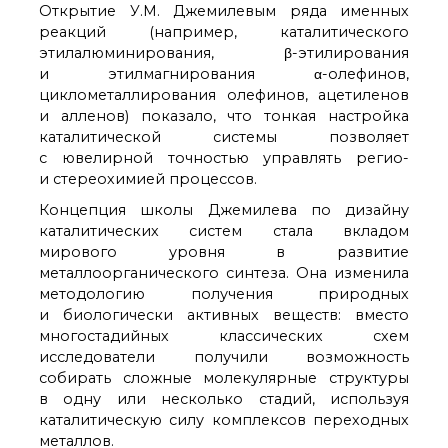
Открытие У.М. Джемилевым ряда именных
реакций (например, каталитического
этилалюминирования, β-этилирования
и этилмагнирования α-олефинов,
циклометаллирования олефинов, ацетиленов
и алленов) показало, что тонкая настройка
каталитической системы позволяет
с ювелирной точностью управлять регио-
и стереохимией процессов.
Концепция школы Джемилева по дизайну
каталитических систем стала вкладом
мирового уровня в развитие
металлоорганического синтеза. Она изменила
методологию получения природных
и биологически активных веществ: вместо
многостадийных классических схем
исследователи получили возможность
собирать сложные молекулярные структуры
в одну или несколько стадий, используя
каталитическую силу комплексов переходных
металлов.