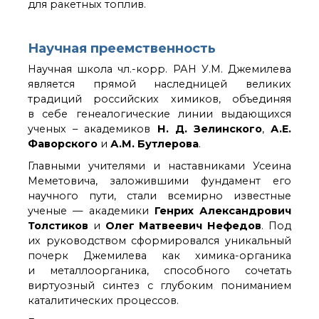
для ракетных топлив.
Почтовый сервер
Внутренний сайт
Научная преемственность
ЯМР-центр ИОХ РАН
Научная школа чл.-корр. РАН У.М. Джемилева
является прямой наследницей великих
традиций российских химиков, объединяя
в себе генеалогические линии выдающихся
ученых – академиков
Н. Д. Зелинского
,
А.Е.
Фаворского
и
А.М. Бутлерова
.
Главными учителями и наставниками Усеина
Меметовича, заложившими фундамент его
научного пути, стали всемирно известные
ученые — академики
Генрих Александрович
Толстиков
и
Олег Матвеевич Нефедов
. Под
их руководством сформировался уникальный
почерк Джемилева как химика-органика
и металлоорганика, способного сочетать
виртуозный синтез с глубоким пониманием
каталитических процессов.