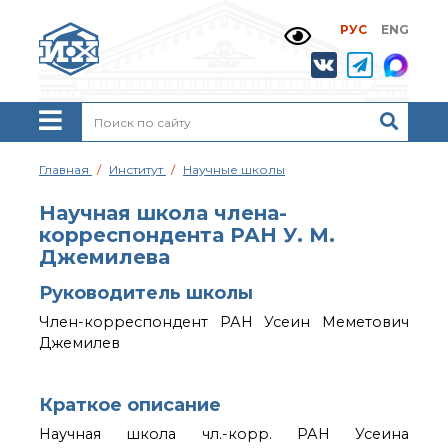
РУС
ENG
Жизнь и выдающиеся
моменты научной
деятельности
Н. Д. Зелинского
История ИОХ РАН
Администрация
Главная
Институт
Научные школы
института
Научные школы
Научная школа члена-
Подразделения
корреспондента РАН У. М.
института
Джемилева
Ученый совет ИОХ
Руководитель школы
РАН
Диссертационные
Член-корреспондент РАН Усеин Меметович
советы
Джемилев
Совет молодых ученых
ИОХ РАН
Центр коллективного
Краткое описание
пользования
Научная школа чл.-корр. РАН Усеина
Института