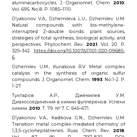
aluminacarbocycles. J. Organomet. Chem.
2010
.
Vol. 695. No.8. P. 1085–1110.
D’yakonov V.A., Dzhemileva L.U., Dzhemilev U.M.
Natural compounds with bis-methylene-
interrupted Z-double bonds: plant sources,
strategies of total synthesis, biological activity, and
perspectives. Phytochem Rev.
2021
. Vol. 20. P.
325–342.
https://doi.org/10.1007/s11101-020-09685-
6
Dzhemilev U.M., Kunakova R.V. Metal complex
catalysis in the synthesis of organic sulfur
compounds. J. Organomet. Chem.
1993
. No.1-2. P.
1-27.
Туктаров А.Р., Джемилев У.М.
Диазосоединения в химии фуллеренов. Успехи
химии.
2010
. Т. 79. № 7. С. 645–671.
D'yakonov V.A., Kadikova G.N., Dzhemilev U.M.
Transition metal complex-mediated chemistry of
1,3,5-cycloheptatrienes. Russ. Chem. Rev.
2018
.