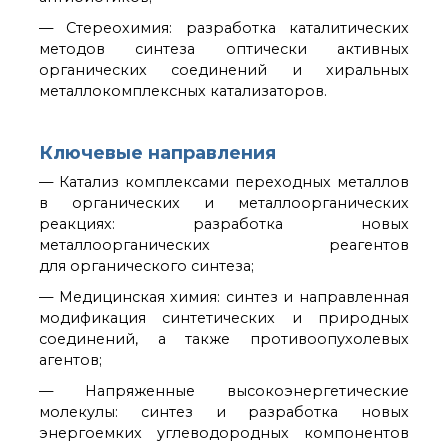
о типовых нарушениях
— Стереохимия: разработка каталитических
методов синтеза оптически активных
органических соединений и хиральных
Новости института
металлокомплексных катализаторов.
Конференции
Новости
диссертационных
Ключевые направления
советов
Новые лаборатории
— Катализ комплексами переходных металлов
в органических и металлоорганических
Институт в СМИ
реакциях: разработка новых
Конкурсы, премии
металлоорганических реагентов
Конкурсы вакантных
для органического синтеза;
должностей
— Медицинская химия: синтез и направленная
модификация синтетических и природных
История ВХК РАН
соединений, а также противоопухолевых
Преподавательский
агентов;
состав
— Напряженные высокоэнергетические
Достижения
молекулы: синтез и разработка новых
энергоемких углеводородных компонентов