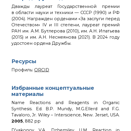
Дважды лауреат Государственной премии
в области науки и техники — СССР (1990) и РФ
(2004). Награжден орденами «За заслуги перед
Отечеством» IV и III степени, лауреат премий
РАН им. А.М. Бутлерова (2010), им. А.Н. Ипатьева
(2015) и им. А.Н. Несмеянова (2021). В 2024 году
удостоен ордена Дружбы.
Ресурсы
Профиль:
ORCID
Избранные концептуальные
материалы
Name Reactions and Reagents in Organic
Synthesis. Ed. B.P. Mundy, M.G.Ellerd and F.G.
Tavaloro, Jr. Wiley – Interscience, New. Jerset, USA.
2005
, 882 pp
D’yakonov V.A., Dzhemilev U.M. Reaction in