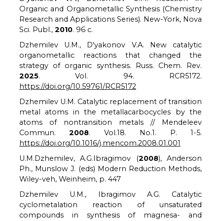
Organic and Organometallic Synthesis (Chemistry
Research and Applications Series). New-York, Nova
Sci. Publ.,
2010
. 96 с.
Dzhemilev U.M., D'yakonov V.A. New catalytic
organometallic reactions that changed the
strategy of organic synthesis. Russ. Chem. Rev.
2025
. Vol. 94. RCR5172.
https://doi.org/10.59761/RCR5172
Dzhemilev U.M. Catalytic replacement of transition
metal atoms in the metallacarbocycles by the
atoms of nontransition metals // Mendeleev
Commun.
2008
. Vol.18. No.1. P. 1-5.
https://doi.org/10.1016/j.mencom.2008.01.001
U.M.Dzhemilev, A.G.Ibragimov (
2008
), Anderson
Ph., Munslow J. (eds) Modern Reduction Methods,
Wiley-veh, Weinheim, p. 447
Dzhemilev U.M., Ibragimov A.G. Catalytic
cyclometalation reaction of unsaturated
compounds in synthesis of magnesa- and