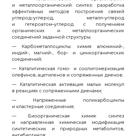
технологии
и металлоорганический синтез; разработка
Электронная
эффективных методов построения связей
микроскопия
углерод–углерод, металл–углерод
Награды сотрудников
и гетероатом–углерод с получением
ИОХ РАН
органических и металлоорганических
Мероприятия
соединений заданной структуры;
Конференции
— Карбометаллоциклы: химия алюминий-,
Журналы
индий-, магний-, бор- и цинкорганических
Национальные
соединений;
проекты России
Разработки
— Каталитическая гомо- и соолигомеризация
Крупный научный
олефинов, ацетиленов и сопряженных диенов;
проект
— Каталитическая активация малых молекул
по приоритетным
в реакциях с сопряженными диенами;
направлениям НТР РФ
— Напряженные поликарбоциклы
и кластерные соединения;
Аспирантура
— Биоорганическая химия: синтез
Защита диссертаций
и направленная химическая модификация
Набор студентов
синтетических и природных метаболитов,
Рекомендации ВАК
антибиотиков;