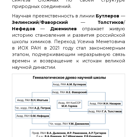
синтеза сложных по своей структуре
природных соединений.
Научная преемственность в линии
Бутлеров
—
Зелинский
/
Фаворский
—
Толстиков
/
Нефедов
—
Джемилев
отражает живую
историю становления и развития российской
школы химиков. Переход Усеина Меметовича
в ИОХ РАН в 2021 году стал закономерным
этапом, подчеркивающим неразрывную связь
времен и возвращение к истокам великой
научной династии.