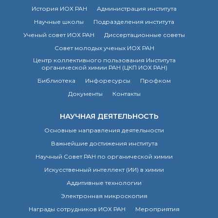
История ИОХ РАН
Администрация института
Научные школы
Подразделения института
Ученый совет ИОХ РАН
Диссертационные советы
Совет молодых ученых ИОХ РАН
Центр коллективного пользования Института
органической химии РАН (ЦКП ИОХ РАН)
Библиотека
Инфоресурсы
Профком
Документы
Контакты
НАУЧНАЯ ДЕЯТЕЛЬНОСТЬ
Основные направления деятельности
Важнейшие достижения института
Научный Совет РАН по органической химии
Искусственный интеллект (ИИ) в химии
Аддитивные технологии
Электронная микроскопия
Награды сотрудников ИОХ РАН
Мероприятия