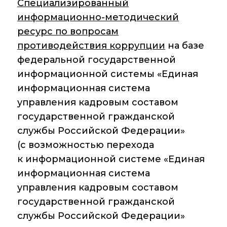
Специализированный
информационно-методический
Диссертационные
советы
ресурс по вопросам
противодействия коррупции
на базе
Совет молодых
ученых ИОХ РАН
федеральной государственной
информационной системы «Единая
Центр
информационная система
коллективного
пользования
управления кадровым составом
Института
государственной гражданской
органической химии
РАН (ЦКП ИОХ РАН)
службы Российской Федерации»
(с возможностью перехода
Библиотека
к информационной системе «Единая
информационная система
Инфоресурсы
управления кадровым составом
Профком
государственной гражданской
службы Российской Федерации»
Документы