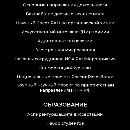
Крупный научный
Основные направления деятельности
проект
по приоритетным
Важнейшие достижения института
направлениям НТР
Научный Совет РАН по органической химии
РФ
Искусственный интеллект (ИИ) в химии
Аддитивные технологии
Аспирантура
Электронная микроскопия
Награды сотрудников ИОХ РАН
Мероприятия
Защита
Конференции
Журналы
диссертаций
Национальные проекты России
Разработки
Набор студентов
Крупный научный проект по приоритетным
направлениям НТР РФ
Рекомендации ВАК
о типовых
ОБРАЗОВАНИЕ
нарушениях
Аспирантура
Защита диссертаций
Набор студентов