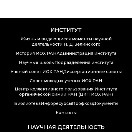
Аддитивные
технологии
Электронная
микроскопия
ИНСТИТУТ
Награды
Жизнь и выдающиеся моменты научной
сотрудников ИОХ
деятельности Н. Д. Зелинского
РАН
История ИОХ РАН
Администрация института
Научные школы
Подразделения института
Мероприятия
Ученый совет ИОХ РАН
Диссертационные советы
Конференции
Совет молодых ученых ИОХ РАН
Центр коллективного пользования Института
Журналы
органической химии РАН (ЦКП ИОХ РАН)
Национальные
Библиотека
Инфоресурсы
Профком
Документы
проекты России
Контакты
Разработки
НАУЧНАЯ ДЕЯТЕЛЬНОСТЬ