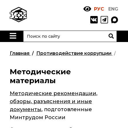
РУС
ENG
Жизнь
и выдающиеся
моменты научной
деятельности
Н. Д. Зелинского
Главная
Противодействие коррупции
Мет
История ИОХ РАН
Администрация
Методические
института
материалы
Научные школы
Методические рекомендации,
Подразделения
обзоры, разъяснения и иные
института
документы
, подготовленные
Минтрудом России
Ученый совет ИОХ
РАН