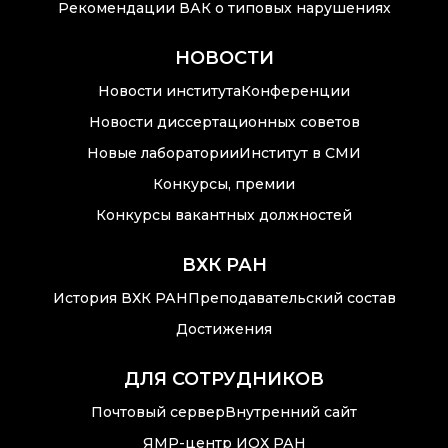
Новости института
Рекомендации ВАК о типовых нарушениях
Конференции
НОВОСТИ
Новости института
Конференции
Новости
диссертационных
Новости диссертационных советов
советов
Новые лаборатории
Институт в СМИ
Новые лаборатории
Конкурсы, премии
Конкурсы вакантных должностей
Институт в СМИ
ВХК РАН
Конкурсы, премии
История ВХК РАН
Преподавательский состав
Конкурсы вакантных
должностей
Достижения
ДЛЯ СОТРУДНИКОВ
Почтовый сервер
Внутренний сайт
История ВХК РАН
ЯМР-центр ИОХ РАН