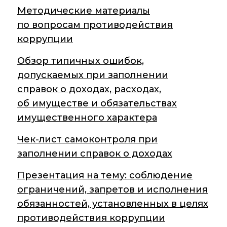
Методические материалы
Контакты
по вопросам противодействия
коррупции
Обзор типичных ошибок,
Основные
направления
допускаемых при заполнении
деятельности
справок о доходах, расходах,
Важнейшие
об имуществе и обязательствах
достижения
имущественного характера
института
Чек-лист самоконтроля при
Научный Совет РАН
заполнении справок о доходах
по органической
химии
Презентация на тему: соблюдение
Искусственный
ограничений, запретов и исполнения
интеллект (ИИ)
обязанностей, установленных в целях
в химии
противодействия коррупции