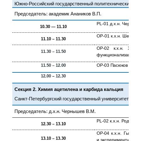
Южно-Российский государственный политехнический унив
Председатель: академик Анаников В.П.
PL
-01 д.х.н. Черныш
10.30 — 11.10
OP
-01 к.х.н. Шепел
11.10 – 11.30
OP
-02 к.х.н. Хази
11.30 – 11.50
функционализации»
OP
-03 Пасюков Дмитр
11.50 – 12.00
12
.
00
–
12
.
30
Секция 2. Химия ацетилена и карбида кальция
Санкт-Петербургский государственный университет (СПбГ
Председатель: д.х.н. Чернышев В.М.
PL
-02 к.х.н. Родыги
12.30 – 13.10
OP
-04
к.х.н. Гырды
13.10 – 13.30
и эксперимент»