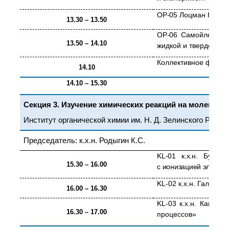
OP
-05
Лоцман Крист
13.30 – 13.50
OP
-06
Самойленко Д
13.50 – 14.10
жидкой и твердой ф
Коллективное фото
14.10
14.10 – 15.30
Секция 3. Изучение химических реакций на молекуля
Институт органической химии им. Н. Д. Зелинского РАН, г
Председатель: к.х.н. Родыгин К.С.
KL
-01 к.х.н. Бурыки
15.30 – 16.00
с ионизацией электр
KL
-02 к.х.н.
Галушко А
16.00 – 16.30
KL
-03 к.х.н.
Кашин А
16.30 – 17.00
процессов»