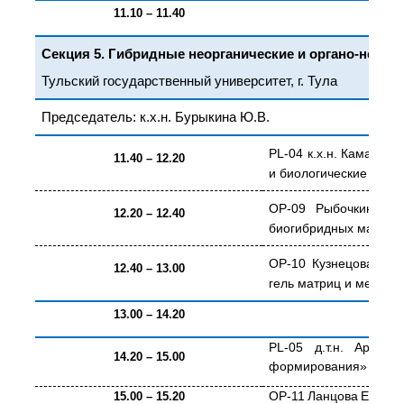
11.10 – 11.40
Секция 5.
Гибридные неорганические и органо-неорг
Тульский государственный университет, г. Тула
Председатель: к.х.н. Бурыкина Ю.В.
PL
-04 к.х.н.
Каманина О
11.40 – 12.20
и биологические эфф
OP
-09 Рыбочкин Па
12.20 – 12.40
биогибридных матери
OP
-10 Кузнецова Люб
12.40 – 13.00
гель матриц и методы
13.00 – 14.20
PL
-05 д.т.н.
Арляпо
14.20 – 15.00
формирования»
OP
-11 Ланцова Елиза
15.00 – 15.20