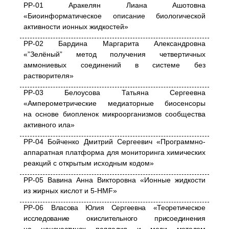
PP
-01 Аракелян Лиана Ашотовна
«Биоинформатическое описание биологической
активности ионных жидкостей»
PP
-02 Бардина Маргарита Александровна
«”Зелёный” метод получения четвертичных
аммониевых соединений в системе без
растворителя»
PP
-03 Белоусова Татьяна Сергеевна
«Амперометрические медиаторные биосенсоры
на основе биопленок микроорганизмов сообщества
активного ила»
PP
-04 Бойченко Дмитрий Сергеевич «Программно-
аппаратная платформа для мониторинга химических
реакций с открытым исходным кодом»
PP
-05
Вавина Анна Викторовна «Ионные жидкости
из жирных кислот и 5-
HMF
»
PP
-06
Власова Юлия Сергеевна «Теоретическое
исследование окислительного присоединения
на наночастицах палладия и меди методом