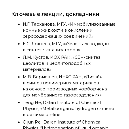
технологии
Электронная
микроскопия
Ключевые лекции, докладчики:
Награды сотрудников
И.Г. Тарханова, МГУ, «Иммобилизованные
ИОХ РАН
ионные жидкости в окислении
Мероприятия
серосодержащих соединений»
Конференции
Е.С. Локтева, МГУ, ««Зеленые» подходы
Журналы
в синтезе катализаторов»
Национальные
проекты России
Л.М. Кустов, ИОХ РАН, «СВЧ-синтез
цеолитов и цеолитоподобных
Разработки
материалов»
Крупный научный
проект
М.В. Бермешев, ИНХС РАН, «Дизайн
по приоритетным
и синтез полимерных материалов
направлениям НТР РФ
на основе производных норборнена
для мембранного газоразделения»
Тeng He,
Dalian Institute of Chemical
Аспирантура
Physics,
«Metalloorganic hydrogen carriers»
Защита диссертаций
в режиме on-line
Набор студентов
Qijun Pei, Dalian Institute of Chemical
Рекомендации ВАК
Physics, “Hydrogenation of liquid organic