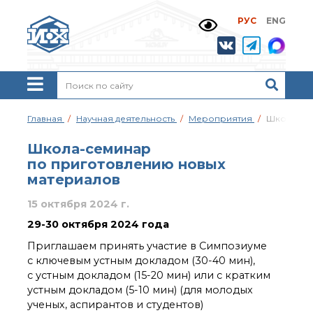
РУС
ENG
Жизнь и выдающиеся
моменты научной
деятельности
Н. Д. Зелинского
История ИОХ РАН
Администрация
Главная
Научная деятельность
Мероприятия
Школа-се
института
Научные школы
Школа-семинар
Подразделения
по приготовлению новых
института
материалов
Ученый совет ИОХ
РАН
15 октября 2024 г.
Диссертационные
29-30 октября 2024 года
советы
Приглашаем принять участие в Симпозиуме
Совет молодых ученых
с ключевым устным докладом (30-40 мин),
ИОХ РАН
с устным докладом (15-20 мин) или с кратким
Центр коллективного
устным докладом (5-10 мин) (для молодых
пользования
Института
ученых, аспирантов и студентов)