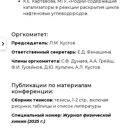
К.Е. Картавова, МГУ, «Родий-содержащие
Почтовый сервер
катализаторы в реакции раскрытия цикла
Внутренний сайт
нафтеновых углеводородов.
ЯМР-центр ИОХ РАН
Оргкомитет:
Председатель:
Л.М. Кустов
Ответственный секретарь:
Е.Д. Финашина
Члены оргкомитета:
С.Ф. Дунаев, А.А. Грейш,
Ф.И. Гусейнов, Д.Ю. Культин, А.Л. Кустов
Публикации по материалам
конференции:
Сборник тезисов:
тезисы, 1-2 стр., включая
рисунки, таблицы и список литературы
Специальный номер:
Журнал физической
химии (2025 г.)