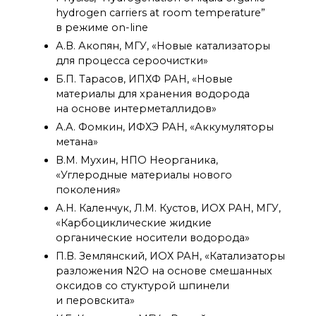
о типовых нарушениях
hydrogen carriers at room temperature”
в режиме on-line
А.В. Акопян, МГУ, «Новые катализаторы
Новости института
для процесса сероочистки»
Конференции
Б.П. Тарасов, ИПХФ РАН, «Новые
Новости
материалы для хранения водорода
диссертационных
на основе интерметаллидов»
советов
А.А. Фомкин, ИФХЭ РАН, «Аккумуляторы
Новые лаборатории
метана»
Институт в СМИ
В.М. Мухин, НПО Неорганика,
Конкурсы, премии
«Углеродные материалы нового
Конкурсы вакантных
поколения»
должностей
А.Н. Каленчук, Л.М. Кустов, ИОХ РАН, МГУ,
«Карбоциклические жидкие
История ВХК РАН
органические носители водорода»
Преподавательский
П.В. Землянский, ИОХ РАН, «Катализаторы
состав
разложения N2O на основе смешанных
Достижения
оксидов со стуктурой шпинели
и перовскита»