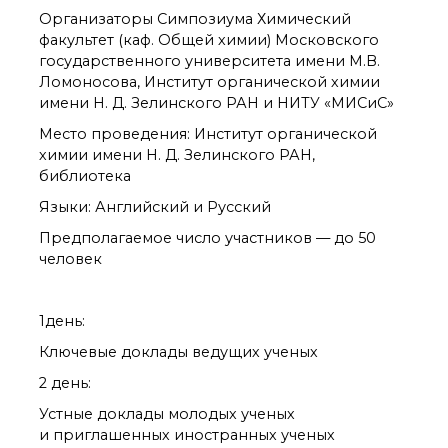
органической химии
Организаторы Симпозиума Химический
РАН (ЦКП ИОХ РАН)
факультет (каф. Общей химии) Московского
Библиотека
государственного университета имени М.В.
Инфоресурсы
Ломоносова, Институт органической химии
Профком
имени Н. Д. Зелинского РАН и НИТУ «МИСиС»
Документы
Место проведения: Институт органической
Контакты
химии имени Н. Д. Зелинского РАН,
библиотека
Языки: Английский и Русский
Основные
направления
Предполагаемое число участников — до 50
деятельности
человек
Важнейшие
достижения института
Научный Совет РАН
1день:
по органической
химии
Ключевые доклады ведущих ученых
Искусственный
2 день:
интеллект (ИИ)
в химии
Устные доклады молодых ученых
Аддитивные
и приглашенных иностранных ученых