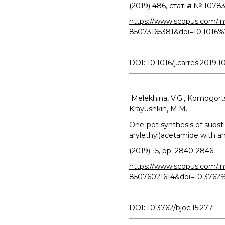
(2019) 486, статья № 107831
https://www.scopus.com/inw
85073165381&doi=10.1016%
DOI: 10.1016/j.carres.2019.
Melekhina, V.G., Komogortsev,
Krayushkin, M.M.
One-pot synthesis of substi
arylethyl)acetamide with a
(2019) 15, pp. 2840-2846.
https://www.scopus.com/inw
85076021614&doi=10.3762%
DOI: 10.3762/bjoc.15.277