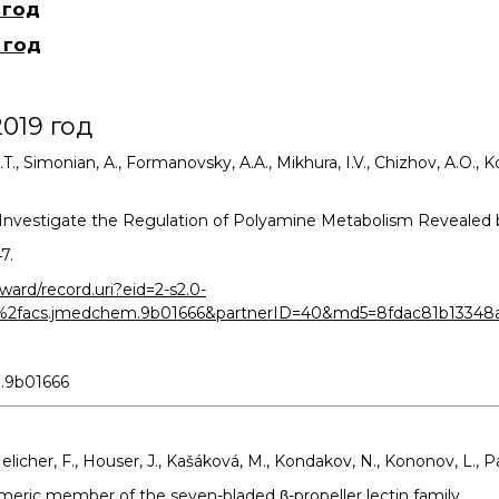
 год
Конкурсы вакантных
должностей
 год
019 год
 Simonian, A., Formanovsky, A.A., Mikhura, I.V., Chizhov, A.O., Koc
o Investigate the Regulation of Polyamine Metabolism Revealed
7.
ard/record.uri?eid=2-s2.0-
%2facs.jmedchem.9b01666&partnerID=40&md5=8fdac81b13348
m.9b01666
 Melicher, F., Houser, J., Kašáková, M., Kondakov, N., Kononov, L., 
eric member of the seven-bladed β-propeller lectin family