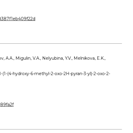
48387f1eb409f22d
 A.A., Migulin, V.A., Nelyubina, Y.V., Melnikova, E.K.,
N-(1-(4-hydroxy-6-methyl-2-oxo-2H-pyran-3-yl)-2-oxo-2-
89fa2f