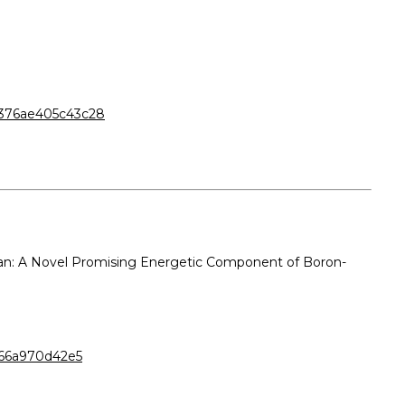
376ae405c43c28
furazan: A Novel Promising Energetic Component of Boron-
f66a970d42e5