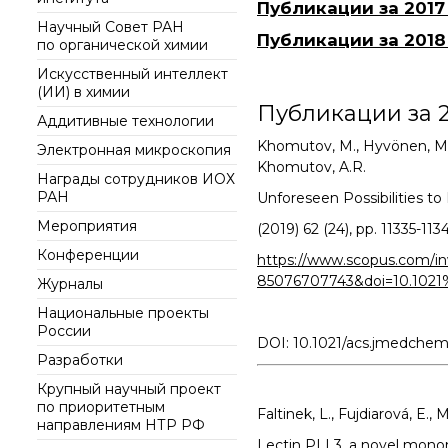
интеллект (ИИ) в химии
Публикации за 2017
института
Документы
Научный Совет РАН
Аддитивные
Публикации за 2018
Ученый совет ИОХ РАН
по органической химии
технологии
Контакты
Диссертационные
Искусственный интеллект
Электронная
советы
(ИИ) в химии
микроскопия
Публикации за 2
Аддитивные технологии
Награды сотрудников
ИОХ РАН
Khomutov, M., Hyvönen, M.T.,
Электронная микроскопия
Khomutov, A.R.
Мероприятия
Награды сотрудников ИОХ
РАН
Unforeseen Possibilities t
Конференции
Мероприятия
Журналы
(2019) 62 (24), pp. 11335-1134
Конференции
Национальные
https://www.scopus.com/inw
проекты России
85076707743&doi=10.1021
Журналы
Разработки
Национальные проекты
Крупный научный
России
DOI: 10.1021/acs.jmedche
проект
Разработки
по приоритетным
направлениям НТР РФ
Крупный научный проект
по приоритетным
Faltinek, L., Fujdiarová, E.,
направлениям НТР РФ
Lectin PLL3, a novel monom