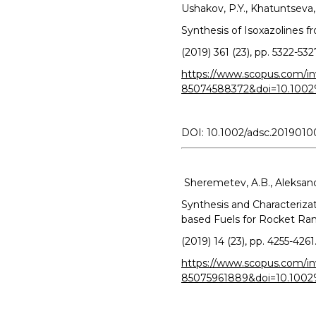
Ushakov, P.Y., Khatuntseva, E
Synthesis of Isoxazolines f
(2019) 361 (23), pp. 5322-532
https://www.scopus.com/inw
85074588372&doi=10.100
DOI: 10.1002/adsc.201901
Sheremetev, A.B., Aleksandr
Synthesis and Characterizat
based Fuels for Rocket Ra
(2019) 14 (23), pp. 4255-4261
https://www.scopus.com/inw
85075961889&doi=10.1002