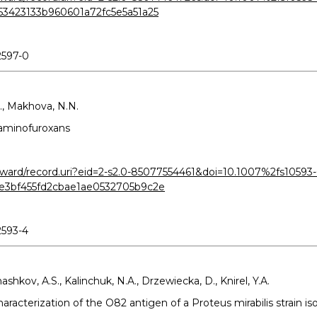
3423133b960601a72fc5e5a51a25
2597-0
L., Makhova, N.N.
 aminofuroxans
ward/record.uri?eid=2-s2.0-85077554461&doi=10.1007%2fs10593
e3bf455fd2cbae1ae0532705b9c2e
2593-4
hashkov, A.S., Kalinchuk, N.A., Drzewiecka, D., Knirel, Y.A.
haracterization of the O82 antigen of a Proteus mirabilis strain i