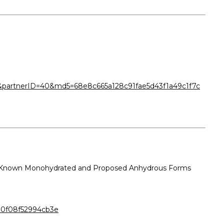
91&partnerID=40&md5=68e8c665a128c91fae5d43f1a49c1f7c
ntally Known Monohydrated and Proposed Anhydrous Forms
0f08f52994cb3e