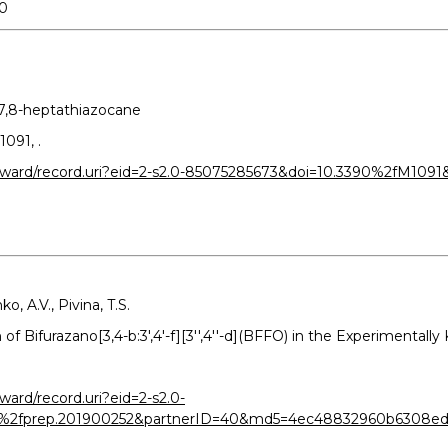
80
.
,6,7,8-heptathiazocane
1091, .
nward/record.uri?eid=2-s2.0-85075285673&doi=10.3390%2fM10
, A.V., Pivina, T.S.
on of Bifurazano[3,4-b:3′,4′-f][3′′,4′′-d](BFFO) in the Experime
.
ard/record.uri?eid=2-s2.0-
2%2fprep.201900252&partnerID=40&md5=4ec48832960b6308ed