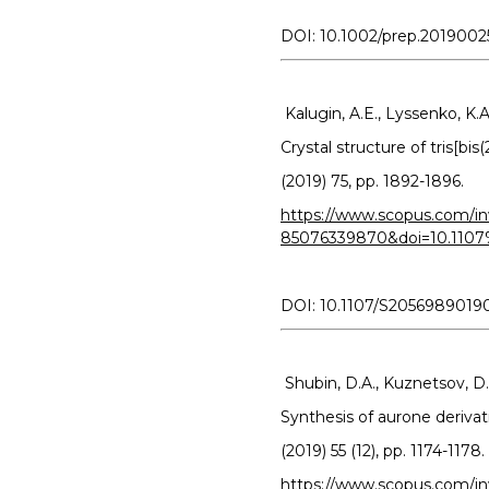
DOI: 10.1002/prep.2019002
Kalugin, A.E., Lyssenko, K.A.
Crystal structure of tris[
(2019) 75, pp. 1892-1896.
https://www.scopus.com/inw
85076339870&doi=10.1107
DOI: 10.1107/S2056989019
Shubin, D.A., Kuznetsov, D.N
Synthesis of aurone derivat
(2019) 55 (12), pp. 1174-1178.
https://www.scopus.com/in