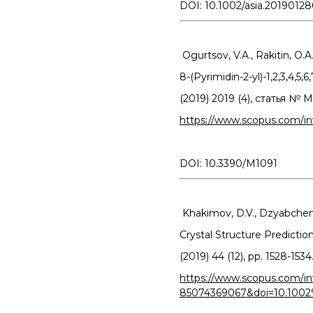
DOI: 10.1002/asia.2019012
Ogurtsov, V.A., Rakitin, O.A
8-(Pyrimidin-2-yl)-1,2,3,4,5
(2019) 2019 (4), статья № M
https://www.scopus.com/i
DOI: 10.3390/M1091
Khakimov, D.V., Dzyabchenko
Crystal Structure Predicti
(2019) 44 (12), pp. 1528-1534
https://www.scopus.com/inw
85074369067&doi=10.100