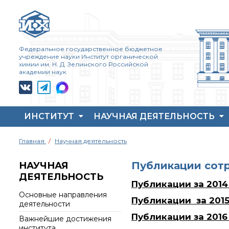
Федеральное государственное бюджетное
учреждение науки Институт органической
химии им. Н. Д. Зелинского Российской
академии наук
ИНСТИТУТ
НАУЧНАЯ ДЕЯТЕЛЬНОСТЬ
Жизнь и выдающиеся
Совет молодых ученых
Основные
Главная
Научная деятельность
моменты научной
ИОХ РАН
направления
деятельности
деятельности
Центр коллективного
Н. Д. Зелинского
Публикации сот
НАУЧНАЯ
пользования Института
Важнейшие
ДЕЯТЕЛЬНОСТЬ
История ИОХ РАН
органической химии
достижения института
Публикации за 2014
РАН (ЦКП ИОХ РАН)
Администрация
Научный Совет РАН
Основные направления
института
Библиотека
по органической
Публикации за 2015
деятельности
химии
Научные школы
Инфоресурсы
Публикации за 2016
Важнейшие достижения
Искусственный
института
Подразделения
Профком