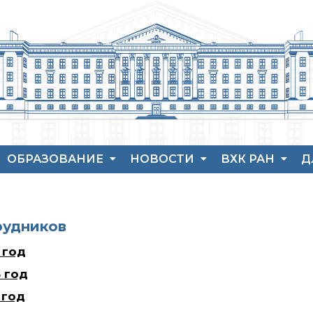
ОБРАЗОВАНИЕ
НОВОСТИ
ВХК РАН
Д
Аспирантура
Новости института
История ВХК РА
П
Защита диссертаций
Конференции
Преподавательс
В
состав
Набор студентов
Новости
Я
рудников
диссертационных
Достижения
Рекомендации ВАК
советов
 год
о типовых нарушениях
Новые лаборатории
 год
Институт в СМИ
 год
Конкурсы, премии