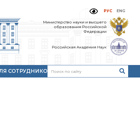
РУС
ENG
Министерство науки и высшего
образования Российской
Федерации
Российская Академия Наук
ЛЯ СОТРУДНИКОВ
Н
очтовый сервер
кий
нутренний сайт
МР-центр ИОХ РАН