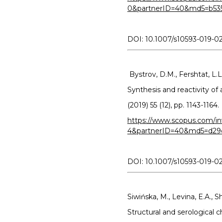
0&partnerID=40&md5=b535
DOI: 10.1007/s10593-019-0
Bystrov, D.M., Fershtat, L.
Synthesis and reactivity of
(2019) 55 (12), pp. 1143-1164.
https://www.scopus.com/in
4&partnerID=40&md5=d29
DOI: 10.1007/s10593-019-0
Siwińska, M., Levina, E.A., S
Structural and serological c