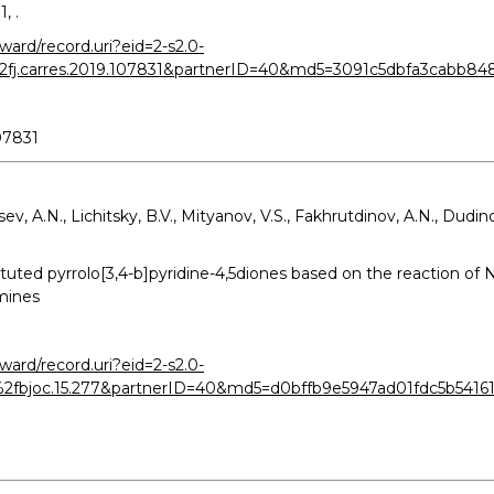
, .
ard/record.uri?eid=2-s2.0-
2fj.carres.2019.107831&partnerID=40&md5=3091c5dbfa3cabb8
107831
 A.N., Lichitsky, B.V., Mityanov, V.S., Fakhrutdinov, A.N., Dudinov,
tuted pyrrolo[3,4-b]pyridine-4,5diones based on the reaction of 
mines
ard/record.uri?eid=2-s2.0-
2fbjoc.15.277&partnerID=40&md5=d0bffb9e5947ad01fdc5b54161