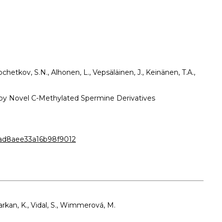
hetkov, S.N., Alhonen, L., Vepsäläinen, J., Keinänen, T.A.,
 by Novel C-Methylated Spermine Derivatives
ad8aee33a16b98f9012
Parkan, K., Vidal, S., Wimmerová, M.