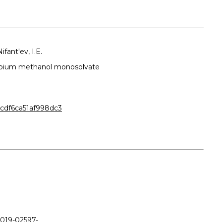
ifant'ev, I.E.
uropium methanol monosolvate
cdf6ca51af998dc3
-019-02597-