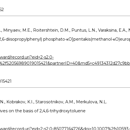
52
, Minyaev, M.E., Roitershtein, D.M., Puntus, L.N., Varaksina, E.A., N
bis(2,6-diisopropylphenyl) phosphato-κO]pentakis(methanol-κO)e
ard/record.uri?eid=2-s2.0-
%2fS2056989019015421&partnerID=40&md5=c49134312d27c9bb
015421
., Kobrakov, K.I., Starosotnikov, A.M., Merkulova, N.L.
ives on the basis of 2,4,6-trihydroxytoluene
ward/record.uri?eid=2-s2.0-85077164726&doi=10.1007%2fs10593