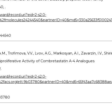
0, .
ard/record.uri?eid=2-s2.0-
%2fmolecules24244540&partnerID=40&md5=330a25633f510024
244540
., Trofimova, V.V., Lvov, A.G., Markosyan, A.I., Zavarzin, I.V., Shiri
proliferative Activity of Combretastatin A-4 Analogues
.
ard/record.uri?eid=2-s2.0-
%2facs.orglett.9b03780&partnerID=40&md5=65f43aa7c68388a
b03780