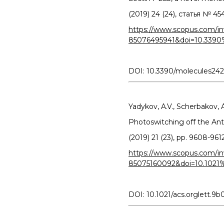
(2019) 24 (24), статья № 454
https://www.scopus.com/inw
85076495941&doi=10.3390
DOI: 10.3390/molecules24
Yadykov, A.V., Scherbakov, A.M
Photoswitching off the Anti
(2019) 21 (23), pp. 9608-9612
https://www.scopus.com/inw
85075160092&doi=10.1021
DOI: 10.1021/acs.orglett.9