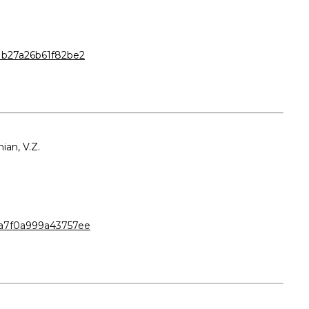
1b27a26b61f82be2
nian, V.Z.
ea7f0a999a43757ee