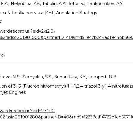
.A., Nelyubina, Y.V., Tabolin, A.A., Ioffe, S.L., Sukhorukov, A.Y.
rom Nitroalkanes via a [4+1]-Annulation Strategy
7.
ard/record.uri?eid=2-s2.0-
2%2fadsc.201901000&partnerID=40&md5=947b244ad1944bb369
000
ova, N.S., Semyakin, S.S., Suponitsky, K.Y., Lempert, D.B.
ion of 3-(5-(Fluorodinitromethyl)-1H-1,2,4-triazol-3-yl)-4-nitro
mjet Engines
.
ard/record.uri?eid=2-s2.0-
%2fasia.201901280&partnerID=40&md5=12237cd14722e1ed6671