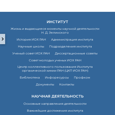
о типовых нарушениях
Новости института
ИНСТИТУТ
Конференции
Жизнь и выдающиеся моменты научной деятельности
Новости
Н. Д. Зелинского
диссертационных
История ИОХ РАН
Администрация института
советов
Новые лаборатории
Научные школы
Подразделения института
Институт в СМИ
Ученый совет ИОХ РАН
Диссертационные советы
Конкурсы, премии
Совет молодых ученых ИОХ РАН
Конкурсы вакантных
Центр коллективного пользования Института
должностей
органической химии РАН (ЦКП ИОХ РАН)
Библиотека
Инфоресурсы
Профком
Документы
Контакты
История ВХК РАН
Преподавательский
НАУЧНАЯ ДЕЯТЕЛЬНОСТЬ
состав
Достижения
Основные направления деятельности
Важнейшие достижения института