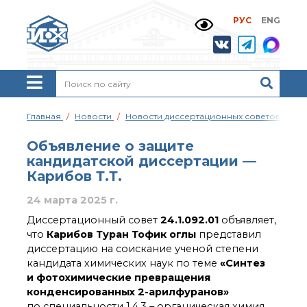
РУС
ENG
Жизнь и выдающиеся
моменты научной
деятельности
Н. Д. Зелинского
История ИОХ РАН
Администрация
Главная
Новости
Новости диссертационных советов
Об
института
Научные школы
Объявление о защите
Подразделения
кандидатской диссертации —
института
Карибов Т.Т.
Ученый совет ИОХ
РАН
24 марта 2025 г.
Диссертационные
Диссертационный совет
24.1.092.01
объявляет,
советы
что
Карибов Туран Тофик оглы
представил
Совет молодых ученых
диссертацию на соискание ученой степени
ИОХ РАН
кандидата химических наук по теме
«Синтез
Центр коллективного
и фотохимические превращения
пользования
конденсированных 2-арилфуранов»
Института
по специальности 1.4.3 – органическая химия.