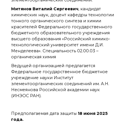
элементоорганических соединений.
технологии
Электронная
Митянов Виталий Сергеевич
, кандидат
микроскопия
химических наук, доцент кафедры технологии
Награды сотрудников
тонкого органического синтеза и химии
ИОХ РАН
красителей Федерального государственного
Мероприятия
бюджетного образовательного учреждения
Конференции
высшего образования «Российский химико-
Журналы
технологический университет имени Д.И.
Менделеева». Специальность 02.00.03 –
Национальные
проекты России
органическая химия
Разработки
Ведущей организацией предлагается
Крупный научный
Федеральное государственное бюджетное
проект
учреждение науки Институт
по приоритетным
элементоорганических соединений им. А.Н.
направлениям НТР РФ
Несмеянова Российской академии наук
(ИНЭОС РАН).
Аспирантура
Защита диссертаций
Предполагаемая дата защиты
18 июня 2025
Набор студентов
года.
Рекомендации ВАК