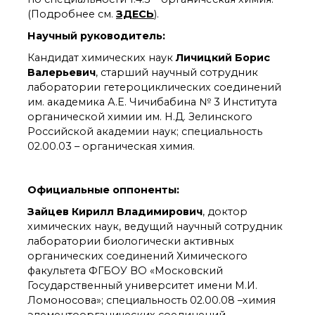
органической химии
(Подробнее см.
ЗДЕСЬ
).
РАН (ЦКП ИОХ РАН)
Библиотека
Научный руководитель:
Инфоресурсы
Кандидат химических наук
Личицкий Борис
Профком
Валерьевич
, старший научный сотрудник
Документы
лаборатории гетероциклических соединений
Контакты
им. академика А.Е. Чичибабина № 3 Института
органической химии им. Н.Д. Зелинского
Российской академии наук; специальность
02.00.03 – органическая химия.
Основные
направления
деятельности
Важнейшие
Официальные оппоненты:
достижения института
Зайцев Кирилл Владимирович
, доктор
Научный Совет РАН
химических наук, ведущий научный сотрудник
по органической
лаборатории биологически активных
химии
органических соединений Химического
Искусственный
факультета ФГБОУ ВО «Московский
интеллект (ИИ)
Государственный университет имени М.И.
в химии
Ломоносова»; специальность 02.00.08 –химия
Аддитивные