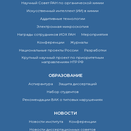
Научный Совет РАН по органической химии
Почтовый сервер
Искусственный интеллект (ИИ) в химии
Внутренний сайт
Аддитивные технологии
ЯМР-центр ИОХ РАН
Электронная микроскопия
Награды сотрудников ИОХ РАН
Мероприятия
Конференции
Журналы
Национальные проекты России
Разработки
Крупный научный проект по приоритетным
направлениям НТР РФ
ОБРАЗОВАНИЕ
Аспирантура
Защита диссертаций
Набор студентов
Рекомендации ВАК о типовых нарушениях
НОВОСТИ
Новости института
Конференции
Новости диссертационных советов