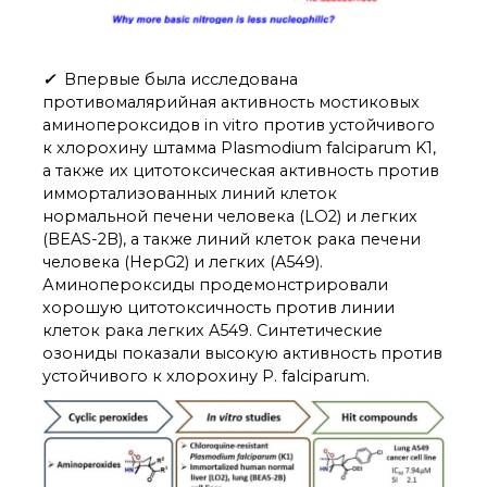
✓
Впервые была исследована
противомалярийная активность мостиковых
аминопероксидов in vitro против устойчивого
к хлорохину штамма Plasmodium falciparum K1,
а также их цитотоксическая активность против
иммортализованных линий клеток
нормальной печени человека (LO2) и легких
(BEAS-2B), а также линий клеток рака печени
человека (HepG2) и легких (A549).
Аминопероксиды продемонстрировали
хорошую цитотоксичность против линии
клеток рака легких A549. Синтетические
озониды показали высокую активность против
устойчивого к хлорохину P. falciparum.