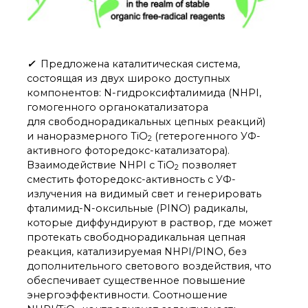
✓
Предложена каталитическая система,
состоящая из двух широко доступных
компонентов: N-гидроксифталимида (NHPI,
гомогенного органокатализатора
для свободнорадикальных цепных реакций)
и наноразмерного TiO
(гетерогенного УФ-
2
активного фоторедокс-катализатора).
Взаимодействие NHPI с TiO
позволяет
2
сместить фоторедокс-активность с УФ-
излучения на видимый свет и генерировать
фталимид-N-оксильные (PINO) радикалы,
которые диффундируют в раствор, где может
протекать свободнорадикальная цепная
реакция, катализируемая NHPI/PINO, без
дополнительного светового воздействия, что
обеспечивает существенное повышение
энергоэффективности. Соотношение