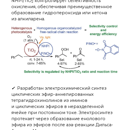
NHPI/TiO
контролирует селективность
2
окисления, обеспечивая преимущественное
образование гидропероксида или кетона
из алкиларена.
✓
Разработан электрохимический синтез
циклических эфир-аннелированных
тетрагидрохинолинов из иминов
и циклических эфиров в неразделенной
ячейке при постоянном токе. Электросинтез
протекает через образование енолового
эфира из эфиров после аза-реакции Дильса-