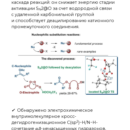
каскада реакций: он снижает энергию стадии
активации S
2@O за счет водородной связи
N
с удаленной карбонильной группой
и способствует деацилированию катионного
промежуточного соединения.
✓
Обнаружено электрохимическое
внутримолекулярное кросс-
2
дегидрогенизационное C(sp
)−H/N−H-
сочетание
α,β
-ненасыщенных гидразонов,