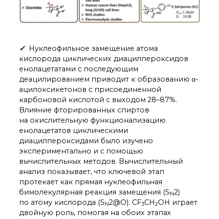
✓
Нуклеофильное замещение атома
кислорода циклических диацилпероксидов
енолацетатами с последующим
деацилированием приводит к образованию α-
ацилоксикетонов с присоединенной
карбоновой кислотой с выходом 28–87%.
Влияние фторированных спиртов
на окислительную функционализацию
енолацетатов циклическими
диацилпероксидами было изучено
экспериментально и с помощью
вычислительных методов. Вычислительный
анализ показывает, что ключевой этап
протекает как прямая нуклеофильная
бимолекулярная реакция замещения (S
2)
N
по атому кислорода (S
2@O). CF
CH
OH играет
N
3
2
двойную роль, помогая на обоих этапах