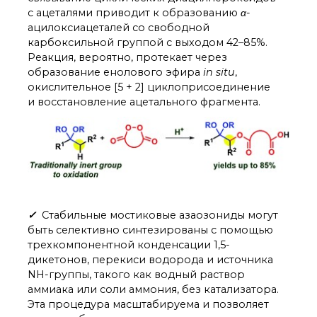
о типовых нарушениях
с ацеталями приводит к образованию
α
-
ацилоксиацеталей со свободной
карбоксильной группой с выходом 42–85%.
Новости института
Реакция, вероятно, протекает через
Конференции
образование енолового эфира
in situ
,
Новости
окислительное [5 + 2] циклоприсоединение
диссертационных
и восстановление ацетального фрагмента.
советов
Новые лаборатории
Институт в СМИ
Конкурсы, премии
Конкурсы вакантных
должностей
✓
Стабильные мостиковые азаозониды могут
быть селективно синтезированы с помощью
История ВХК РАН
трехкомпонентной конденсации 1,5-
Преподавательский
дикетонов, перекиси водорода и источника
состав
NH-группы, такого как водный раствор
Достижения
аммиака или соли аммония, без катализатора.
Эта процедура масштабируема и позволяет