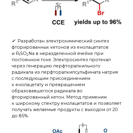
✓
Разработан электрохимический синтез
фторированных кетонов из енолацетатов
и R
SO
Na в неразделенной ячейке при
f
2
постоянном токе. Электросинтез протекал
через генерацию перфторалкильного
радикала из перфторалкилсульфината натрия
с последующим присоединением
к енолацетату и превращением
образовавшегося радикала во
фторированный кетон. Метод применим
к широкому спектру енолацетатов и позволяет
получать желаемые продукты с выходом от 20
до 85%.