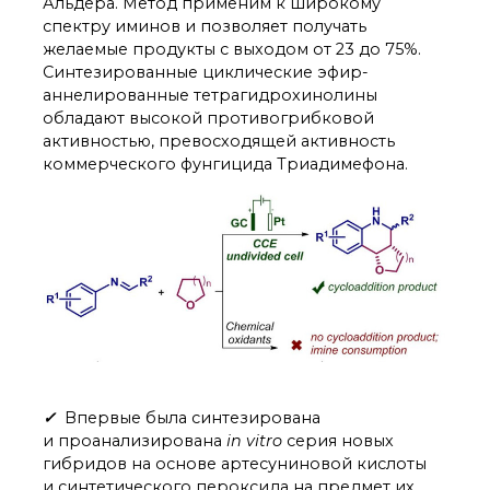
Альдера. Метод применим к широкому
спектру иминов и позволяет получать
желаемые продукты с выходом от 23 до 75%.
Синтезированные циклические эфир-
аннелированные тетрагидрохинолины
обладают высокой противогрибковой
активностью, превосходящей активность
коммерческого фунгицида Триадимефона.
✓
Впервые была синтезирована
и проанализирована
in vitro
серия новых
гибридов на основе артесуниновой кислоты
и синтетического пероксида на предмет их