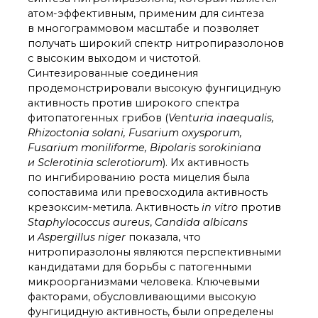
атом-эффективным, применим для синтеза
в многограммовом масштабе и позволяет
получать широкий спектр нитропиразолонов
с высоким выходом и чистотой.
Синтезированные соединения
продемонстрировали высокую фунгицидную
активность против широкого спектра
фитопатогенных грибов (
Venturia inaequalis,
Rhizoctonia solani, Fusarium oxysporum,
Fusarium moniliforme, Bipolaris sorokiniana
и Sclerotinia sclerotiorum
). Их активность
по ингибированию роста мицелия была
сопоставима или превосходила активность
крезоксим-метила. Активность
in vitro
против
Staphylococcus aureus
,
Candida albicans
и
Aspergillus niger
показала, что
нитропиразолоны являются перспективными
кандидатами для борьбы с патогенными
микроорганизмами человека. Ключевыми
факторами, обусловливающими высокую
фунгицидную активность, были определены