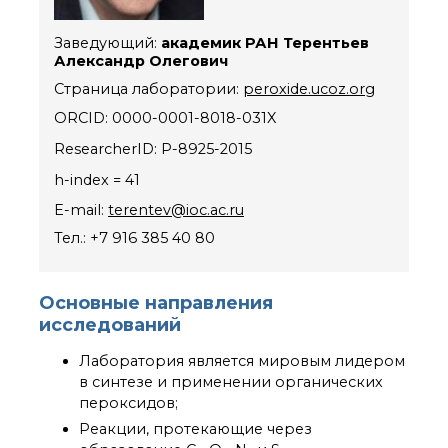
органической химии
РАН (ЦКП ИОХ РАН)
Заведующий:
академик РАН Терентьев
Библиотека
Александр Олегович
Инфоресурсы
Страница лаборатории:
peroxide.ucoz.org
Профком
Документы
Контакты
h-index = 41
Основные
E-mail:
terentev@ioc.ac.ru
направления
Тел.: +7 916 385 40 80
деятельности
Важнейшие
достижения института
Основные направления
Научный Совет РАН
исследований
по органической
химии
Лаборатория является мировым лидером
Искусственный
в синтезе и применении органических
интеллект (ИИ)
пероксидов;
в химии
Реакции, протекающие через
Аддитивные