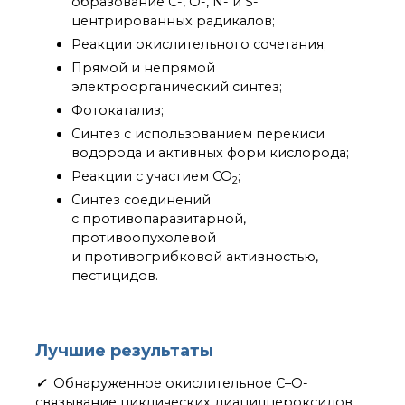
технологии
образование C-, O-, N- и S-
центрированных радикалов;
Электронная
микроскопия
Реакции окислительного сочетания;
Награды сотрудников
Прямой и непрямой
ИОХ РАН
электроорганический синтез;
Мероприятия
Фотокатализ;
Конференции
Синтез с использованием перекиси
Журналы
водорода и активных форм кислорода;
Национальные
Реакции с участием CO
;
проекты России
2
Синтез соединений
Разработки
с противопаразитарной,
Крупный научный
противоопухолевой
проект
по приоритетным
и противогрибковой активностью,
направлениям НТР РФ
пестицидов.
Аспирантура
Лучшие результаты
Защита диссертаций
Набор студентов
✓
Обнаруженное окислительное C–O-
Рекомендации ВАК
связывание циклических диацилпероксидов