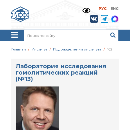
РУС
ENG
Жизнь и выдающиеся
моменты научной
деятельности
Н. Д. Зелинского
История ИОХ РАН
Администрация
Главная
Институт
Подразделения института
162
института
Научные школы
Лаборатория исследования
Подразделения
гомолитических реакций
института
(№13)
Ученый совет ИОХ
РАН
Диссертационные
советы
Совет молодых ученых
ИОХ РАН
Центр коллективного
пользования
Института