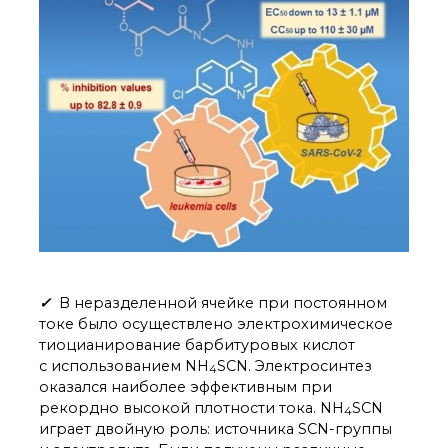
✓
В неразделенной ячейке при постоянном
токе было осуществлено электрохимическое
тиоцианирование барбитуровых кислот
с использованием NH
SCN. Электросинтез
4
оказался наиболее эффективным при
рекордно высокой плотности тока. NH
SCN
4
играет двойную роль: источника SCN-группы