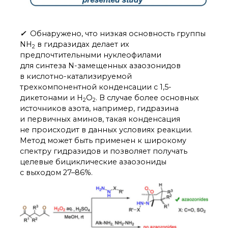
✓
Обнаружено, что низкая основность группы
NH
в гидразидах делает их
2
предпочтительными нуклеофилами
для синтеза N-замещенных азаозонидов
в кислотно-катализируемой
трехкомпонентной конденсации с 1,5-
дикетонами и H
O
. В случае более основных
2
2
источников азота, например, гидразина
и первичных аминов, такая конденсация
не происходит в данных условиях реакции.
Метод может быть применен к широкому
спектру гидразидов и позволяет получать
целевые бициклические азаозониды
с выходом 27–86%.