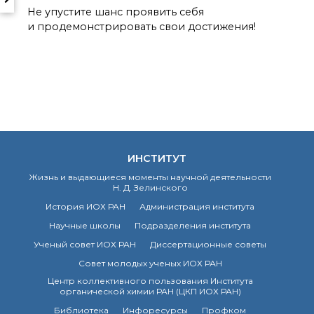
Не упустите шанс проявить себя
Почтовый сервер
и продемонстрировать свои достижения!
Внутренний сайт
ЯМР-центр ИОХ РАН
ИНСТИТУТ
Жизнь и выдающиеся моменты научной деятельности
Н. Д. Зелинского
История ИОХ РАН
Администрация института
Научные школы
Подразделения института
Ученый совет ИОХ РАН
Диссертационные советы
Совет молодых ученых ИОХ РАН
Центр коллективного пользования Института
органической химии РАН (ЦКП ИОХ РАН)
Библиотека
Инфоресурсы
Профком