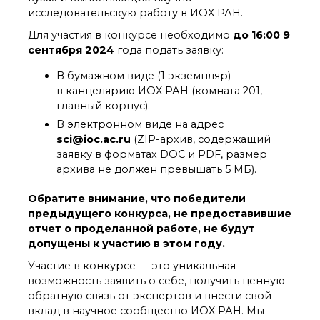
технологии
исследовательскую работу в ИОХ РАН.
Электронная
микроскопия
Для участия в конкурсе необходимо
до 16:00 9
Награды сотрудников
сентября 2024
года подать заявку:
ИОХ РАН
В бумажном виде (1 экземпляр)
Мероприятия
в канцелярию ИОХ РАН (комната 201,
Конференции
главный корпус).
Журналы
В электронном виде на адрес
Национальные
sci@ioc.ac.ru
(ZIP-архив, содержащий
проекты России
заявку в форматах DOC и PDF, размер
Разработки
архива не должен превышать 5 МБ).
Крупный научный
проект
Обратите внимание, что победители
по приоритетным
предыдущего конкурса, не предоставившие
направлениям НТР РФ
отчет о проделанной работе, не будут
допущены к участию в этом году.
Аспирантура
Участие в конкурсе — это уникальная
Защита диссертаций
возможность заявить о себе, получить ценную
обратную связь от экспертов и внести свой
Набор студентов
вклад в научное сообщество ИОХ РАН. Мы
Рекомендации ВАК