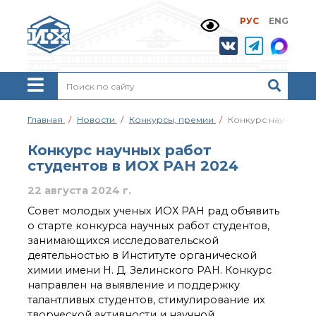
РУС
ENG
Жизнь и выдающиеся
моменты научной
деятельности
Н. Д. Зелинского
История ИОХ РАН
Администрация
Главная
Новости
Конкурсы, премии
Конкурс научных р
института
Научные школы
Конкурс научных работ
Подразделения
студентов в ИОХ РАН 2024
института
22 августа 2024 г.
Ученый совет ИОХ
РАН
Совет молодых ученых ИОХ РАН рад объявить
Диссертационные
о старте конкурса научных работ студентов,
советы
занимающихся исследовательской
Совет молодых ученых
деятельностью в Институте органической
ИОХ РАН
химии имени Н. Д. Зелинского РАН. Конкурс
Центр коллективного
направлен на выявление и поддержку
пользования
талантливых студентов, стимулирование их
Института
творческой активности и научной