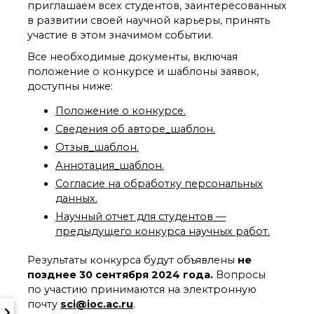
приглашаем всех студентов, заинтересованных
о типовых нарушениях
в развитии своей научной карьеры, принять
участие в этом значимом событии.
Новости института
Все необходимые документы, включая
Конференции
положение о конкурсе и шаблоны заявок,
Новости
доступны ниже:
диссертационных
советов
Положение о конкурсе.
Новые лаборатории
Сведения об авторе_шаблон.
Институт в СМИ
Отзыв_шаблон.
Конкурсы, премии
Аннотация_шаблон.
Конкурсы вакантных
Согласие на обработку персональных
должностей
данных.
Научный отчет для студентов —
предыдущего конкурса научных работ.
История ВХК РАН
Преподавательский
Результаты конкурса будут объявлены
не
состав
позднее 30 сентября 2024 года.
Вопросы
Достижения
по участию принимаются на электронную
почту
sci@ioc.ac.ru
.