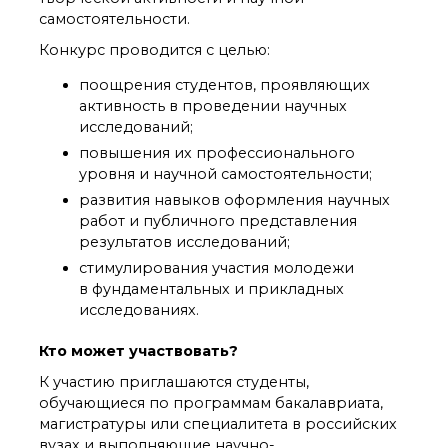
органической химии
самостоятельности.
РАН (ЦКП ИОХ РАН)
Библиотека
Конкурс проводится с целью:
Инфоресурсы
поощрения студентов, проявляющих
Профком
активность в проведении научных
Документы
исследований;
Контакты
повышения их профессионального
уровня и научной самостоятельности;
развития навыков оформления научных
Основные
работ и публичного представления
направления
результатов исследований;
деятельности
стимулирования участия молодежи
Важнейшие
достижения института
в фундаментальных и прикладных
исследованиях.
Научный Совет РАН
по органической
химии
Кто может участвовать?
Искусственный
К участию приглашаются студенты,
интеллект (ИИ)
обучающиеся по программам бакалавриата,
в химии
магистратуры или специалитета в российских
Аддитивные
вузах и выполняющие научно-