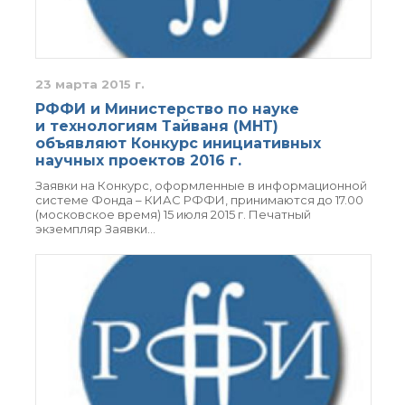
технологии
Электронная
микроскопия
Награды сотрудников
ИОХ РАН
23 марта 2015 г.
Мероприятия
РФФИ и Министерство по науке
Конференции
и технологиям Тайваня (МНТ)
Журналы
объявляют Конкурс инициативных
научных проектов 2016 г.
Национальные
проекты России
Заявки на Конкурс, оформленные в информационной
системе Фонда – КИАС РФФИ, принимаются до 17.00
Разработки
(московское время) 15 июля 2015 г. Печатный
Крупный научный
экземпляр Заявки…
проект
по приоритетным
направлениям НТР РФ
Аспирантура
Защита диссертаций
Набор студентов
Рекомендации ВАК