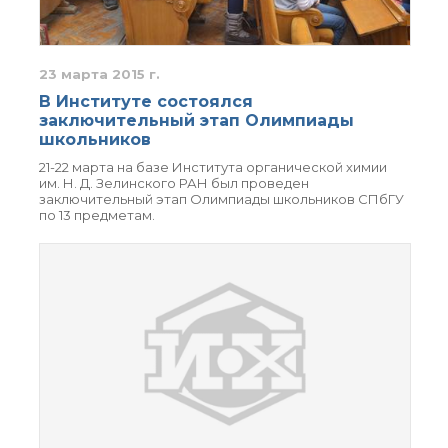
Почтовый сервер
Внутренний сайт
ЯМР-центр ИОХ РАН
23 марта 2015 г.
В Институте состоялся
заключительный этап Олимпиады
школьников
21-22 марта на базе Института органической химии
им. Н. Д. Зелинского РАН был проведен
заключительный этап Олимпиады школьников СПбГУ
по 13 предметам.