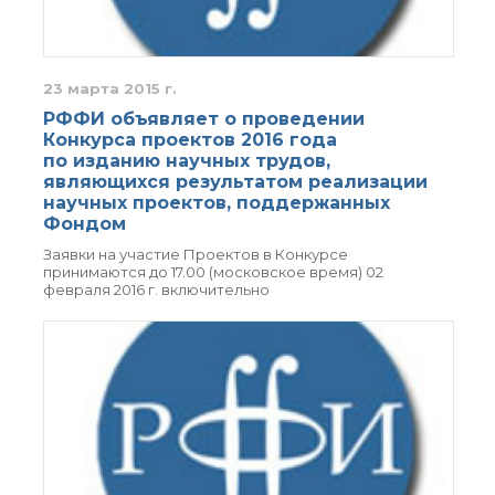
органической химии
РАН (ЦКП ИОХ РАН)
Библиотека
Инфоресурсы
23 марта 2015 г.
Профком
РФФИ объявляет о проведении
Документы
Конкурса проектов 2016 года
Контакты
по изданию научных трудов,
являющихся результатом реализации
научных проектов, поддержанных
Фондом
Основные
направления
Заявки на участие Проектов в Конкурсе
деятельности
принимаются до 17.00 (московское время) 02
февраля 2016 г. включительно
Важнейшие
достижения института
Научный Совет РАН
по органической
химии
Искусственный
интеллект (ИИ)
в химии
Аддитивные