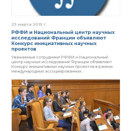
о типовых нарушениях
Новости института
23 марта 2015 г.
Конференции
РФФИ и Национальный центр научных
Новости
исследований Франции объявляют
диссертационных
Конкурс инициативных научных
советов
проектов
Новые лаборатории
Уважаемые сотрудники! РФФИ и Национальный
Институт в СМИ
центр научных исследований Франции объявляют
Конкурс инициативных научных проектов в рамках
Конкурсы, премии
международных ассоциированных…
Конкурсы вакантных
должностей
История ВХК РАН
Преподавательский
состав
Достижения