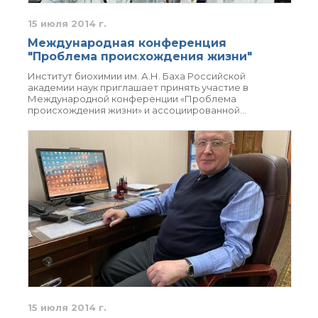
технологии
Электронная
15 июля 2014 г.
микроскопия
Международная конференция
Награды сотрудников
"Проблема происхождения жизни"
ИОХ РАН
Институт биохимии им. А.Н. Баха Российской
Мероприятия
академии наук приглашает принять участие в
Конференции
Международной конференции «Проблема
происхождения жизни» и ассоциированной…
Журналы
Национальные
проекты России
Разработки
Крупный научный
проект
по приоритетным
направлениям НТР РФ
Аспирантура
Защита диссертаций
Набор студентов
15 июля 2014 г.
Рекомендации ВАК