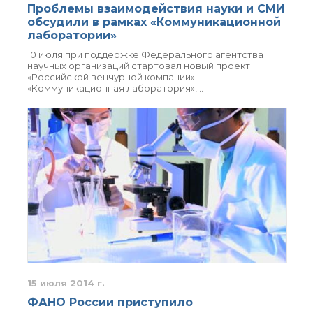
о типовых нарушениях
Проблемы взаимодействия науки и СМИ
обсудили в рамках «Коммуникационной
лаборатории»
Новости института
10 июля при поддержке Федерального агентства
научных организаций стартовал новый проект
Конференции
«Российской венчурной компании»
Новости
«Коммуникационная лаборатория»,…
диссертационных
советов
Новые лаборатории
Институт в СМИ
Конкурсы, премии
Конкурсы вакантных
должностей
История ВХК РАН
Преподавательский
состав
Достижения
15 июля 2014 г.
ФАНО России приступило