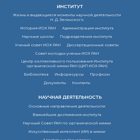
ИНСТИТУТ
Жизнь и выдающиеся моменты научной деятельности
Н. Д. Зелинского
История ИОХ РАН
Администрация института
Научные школы
Подразделения института
Ученый совет ИОХ РАН
Диссертационные советы
Совет молодых ученых ИОХ РАН
Центр коллективного пользования Института
органической химии РАН (ЦКП ИОХ РАН)
Библиотека
Инфоресурсы
Профком
Документы
Контакты
НАУЧНАЯ ДЕЯТЕЛЬНОСТЬ
Основные направления деятельности
Важнейшие достижения института
Научный Совет РАН по органической химии
Искусственный интеллект (ИИ) в химии
Аддитивные технологии