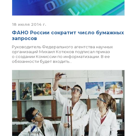
органической химии
РАН (ЦКП ИОХ РАН)
Библиотека
Инфоресурсы
18 июля 2014 г.
Профком
ФАНО России сократит число бумажных
Документы
запросов
Контакты
Руководитель Федерального агентства научных
организаций Михаил Котюков подписал приказ
о создании Комиссии по информатизации. В ее
обязанности будет входить…
Основные
направления
деятельности
Важнейшие
достижения института
Научный Совет РАН
по органической
химии
Искусственный
интеллект (ИИ)
в химии
Аддитивные